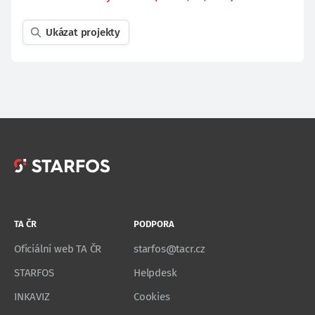
Ukázat projekty
TA ČR
PODPORA
Oficiální web TA ČR
starfos@tacr.cz
STARFOS
Helpdesk
INKAVIZ
Cookies