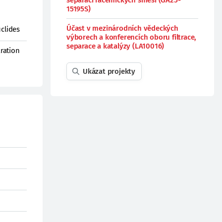
separaci racemických směsí (GA25-
15195S)
Účast v mezinárodních vědeckých
clides
výborech a konferencích oboru filtrace,
separace a katalýzy (LA10016)
ration
Ukázat projekty