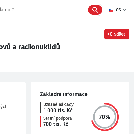
CS
Sdílet
kovů a radionuklidů
Facebook
Twitter
Linkedin
Základní informace
Uznané náklady
vých
1 000
tis. Kč
70
%
Statní podpora
700
tis. Kč