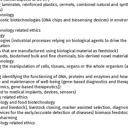
 laminates, reinforced plastics, cermets, combined natural and synt
s)
hnology
nostic biotechnologies (DNA chips and biosensing devices) in envir
hnology related ethics
ogy
gies (industrial processes relying on biological agents to drive the
tation
 that are manufactured using biological material as feedstock)
fuels, bioderived bulk and fine chemicals, bio-derived novel material
chnology
g the manipulation of cells, tissues, organs or the whole organism (a
g identifying the functioning of DNA, proteins and enzymes and how
se and maintenance of well-being (gene-based diagnostics and thera
mics, gene-based therapeutics])
ed to medical implants, devices, sensors)
 related ethics
nology and food biotechnology
nd livestock), livestock cloning, marker assisted selection, diagnos
ices for the early/accurate detection of diseases) biomass feedsto
opharming
logy related ethics