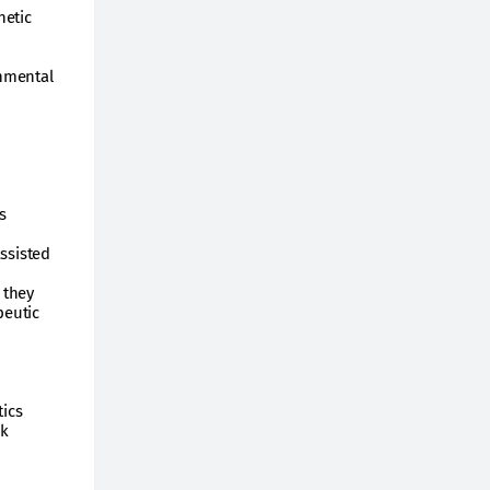
hetic
onmental
s
ssisted
 they
peutic
tics
ck