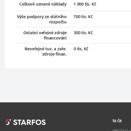
Celkové uznané náklady
1 000 tis. Kč
Výše podpory ze státního
700 tis. Kč
rozpočtu
Ostatní veřejné zdroje
300 tis. Kč
financování
Neveřejné tuz. a zahr.
0 tis. Kč
zdroje finan.
TA ČR