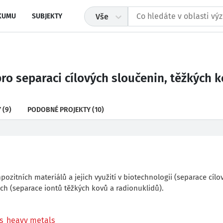
KUMU
SUBJEKTY
Vše
ro separaci cílových sloučenin, těžkých 
Y
(9)
PODOBNÉ PROJEKTY
(10)
zitních materiálů a jejich využití v biotechnologii (separace cílo
ích (separace iontů těžkých kovů a radionuklidů).
s
heavy metals