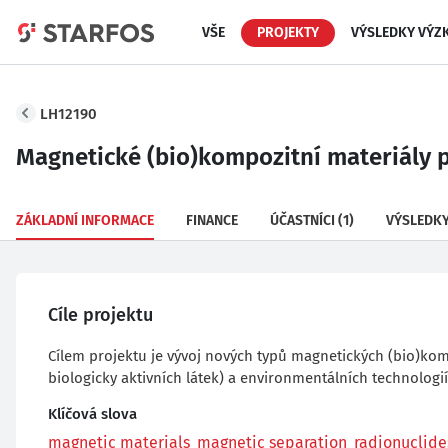
VŠE
PROJEKTY
VÝSLEDKY VÝZ
LH12190
Magnetické (bio)kompozitní materiály p
ZÁKLADNÍ INFORMACE
FINANCE
ÚČASTNÍCI
(1)
VÝSLEDK
Cíle projektu
Cílem projektu je vývoj nových typů magnetických (bio)kompo
biologicky aktivních látek) a environmentálních technologi
Klíčová slova
magnetic materials
magnetic separation
radionuclide