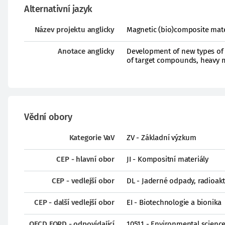
Alternativní jazyk
Název projektu anglicky
Magnetic (bio)composite mate
Anotace anglicky
Development of new types of m
of target compounds, heavy m
Vědní obory
Kategorie VaV
ZV - Základní výzkum
CEP - hlavní obor
JI - Kompositní materiály
CEP - vedlejší obor
DL - Jaderné odpady, radioakt
CEP - další vedlejší obor
EI - Biotechnologie a bionika
OECD FORD - odpovídající
10511 - Environmental sciences