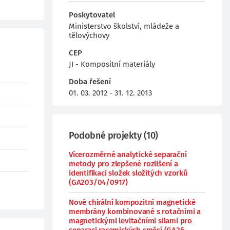
Poskytovatel
Ministerstvo školství, mládeže a
tělovýchovy
CEP
JI - Kompositní materiály
Doba řešení
01. 03. 2012 - 31. 12. 2013
Podobné projekty
(
10
)
Vícerozměrné analytické separační
metody pro zlepšené rozlišení a
identifikaci složek složitých vzorků
(GA203/04/0917)
Nové chirální kompozitní magnetické
membrány kombinované s rotačními a
magnetickými levitačními silami pro