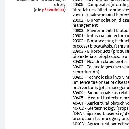
obory
20505 - Composites (including
(dle
převodníku
)
fibre fabrics; filled composite
20801 - Environmental biotec
20802 - Bioremediation, diag
management
20803 - Environmental biotec
20901 - Industrial biotechnol
20902 - Bioprocessing technolo
process) biocatalysis, fermen
20903 - Bioproducts (products
biomaterials, bioplastics, bio
30401 - Health-related biote
30402 - Technologies involvin
reproduction)
30403 - Technologies involvin
influence the onset of disea
interventions [pharmacogeno
30404 - Biomaterials (as relat
30405 - Medical biotechnology
40401 - Agricultural biotech
40402 - GM technology (crops a
(DNA chips and biosensing dev
production technologies, bi
40403 - Agricultural biotechno