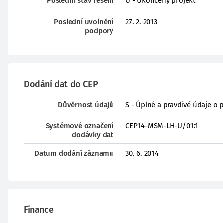
Poslední stav řešení
U - Ukončený projekt
Poslední uvolnění
27. 2. 2013
podpory
Dodání dat do CEP
Důvěrnost údajů
S - Úplné a pravdivé údaje o 
Systémové označení
CEP14-MSM-LH-U/01:1
dodávky dat
Datum dodání záznamu
30. 6. 2014
Finance