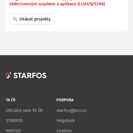
elektronovým svazkem a aplikace (LUAUS25268)
Ukázat projekty
TA ČR
PODPORA
Oficiální web TA ČR
starfos@tacr.cz
STARFOS
Helpdesk
INKAVIZ
Cookies