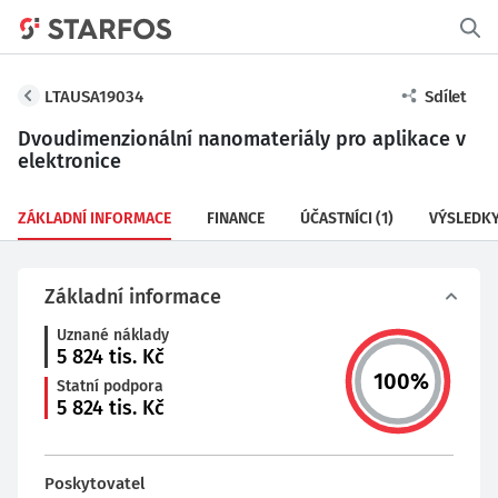
LTAUSA19034
Sdílet
Dvoudimenzionální nanomateriály pro aplikace v
elektronice
ZÁKLADNÍ INFORMACE
FINANCE
ÚČASTNÍCI
(1)
VÝSLEDK
Základní informace
Uznané náklady
5 824
tis. Kč
100
%
Statní podpora
5 824
tis. Kč
Poskytovatel