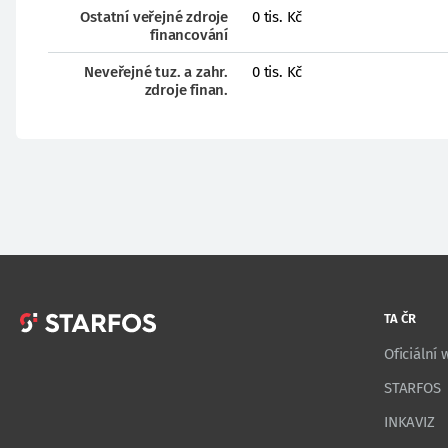
Ostatní veřejné zdroje
0 tis. Kč
financování
Neveřejné tuz. a zahr.
0 tis. Kč
zdroje finan.
TA ČR
Oficiální
STARFOS
INKAVIZ