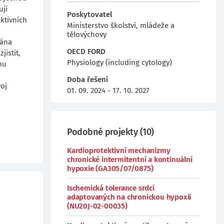
ují
Poskytovatel
ktivních
Ministerstvo školství, mládeže a
tělovýchovy
vána
OECD FORD
istit,
Physiology (including cytology)
mu
Doba řešení
voj
01. 09. 2024 - 17. 10. 2027
Podobné projekty
(
10
)
Kardioprotektivní mechanizmy
chronické intermitentní a kontinuální
hypoxie (GA305/07/0875)
Ischemická tolerance srdcí
adaptovaných na chronickou hypoxii
(NU20J-02-00035)