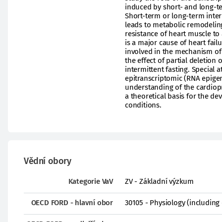
induced by short- and long-te
Short-term or long-term inter
leads to metabolic remodeling
resistance of heart muscle to 
is a major cause of heart fail
involved in the mechanism of t
the effect of partial deletion
intermittent fasting. Special 
epitranscriptomic (RNA epigen
understanding of the cardiopr
a theoretical basis for the 
conditions.
Vědní obory
Kategorie VaV
ZV - Základní výzkum
OECD FORD - hlavní obor
30105 - Physiology (including 