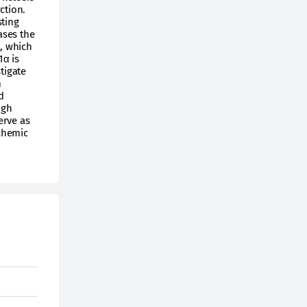
ction.
sting
ases the
n, which
1α is
tigate
m
d
ugh
erve as
schemic