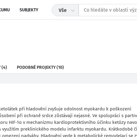
KUMU
SUBJEKTY
Vše
Y
(4)
PODOBNÉ PROJEKTY
(10)
tolátek při hladovění zvyšuje odolnost myokardu k poškození
působení při ochraně srdce zůstávají nejasné. Ve spolupráci s partn
oru HIF-1α v mechanizmu kardioprotektivního účinku ketózy nav
využitím preklinického modelu infarktu myokardu. Krátkodobé č
 k omezení nadváhy. Hladovění vede k metabolické remodelaci se 