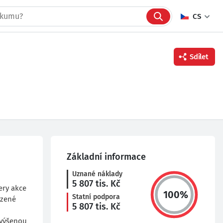
CS
Sdílet
Facebook
Twitter
Linkedin
Základní informace
Uznané náklady
5 807
tis. Kč
ery akce
100
%
Statní podpora
ozené
5 807
tis. Kč
i
zvýšenou