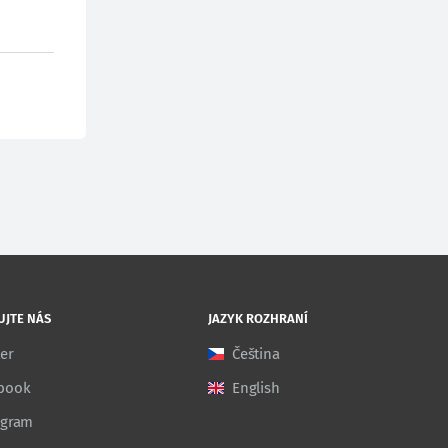
UJTE NÁS
JAZYK ROZHRANÍ
ter
Čeština
book
English
agram