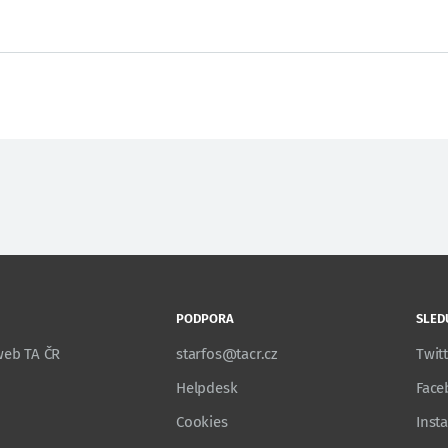
PODPORA
SLED
 web TA ČR
starfos@tacr.cz
Twit
Helpdesk
Face
Cookies
Inst