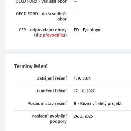
OECD FORD - vedlejší obor
—
OECD FORD - další vedlejší
—
obor
CEP - odpovídající obory
ED - Fyziologie
(dle
převodníku
)
Termíny řešení
Zahájení řešení
1. 9. 2024
Ukončení řešení
17. 10. 2027
Poslední stav řešení
B - Běžící víceletý projekt
Poslední uvolnění
24. 2. 2025
podpory