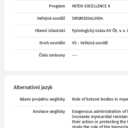
Program
INTER-EXCELLENCE II
Veřejná soutěž
SMSM2024LU004
Hlavní účastníci
Fyziologický ústav AV ČR, v. v. i
Druh soutěže
VS - Veřejná soutěž
Číslo smlouvy
---
Alternativní jazyk
Název projektu anglicky
Role of ketone bodies in myo
Anotace anglicky
Exogenous administration of 
increases myocardial resistan
their action in protecting the
study the role of the transcri