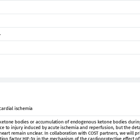
.
cardial ischemia
ketone bodies or accumulation of endogenous ketone bodies during
ce to injury induced by acute ischemia and reperfusion, but the deta
 heart remain unclear. In collaboration with COST partners, we will pr
ption factor HIF-1α in the mechanism of the cardioprotective effect of