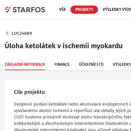
VŠE
PROJEKTY
VÝSLEDKY VÝZ
LUC24089
Úloha ketolátek v ischemii myokardu
ZÁKLADNÍ INFORMACE
FINANCE
ÚČASTNÍCI
(1)
VÝSLEDK
Cíle projektu
Exogenní podání ketolátek nebo akumulace endogenních ke
vyvolanému akutní ischemií a reperfúzí, ale detaily jejich 
COST budeme primárně studovat úlohu transkripčního fakt
krátkodobým a dlouhodobým intermitentním hladověním s 
dlouhodobé intermitentní hladovění jsou účinné přístupy