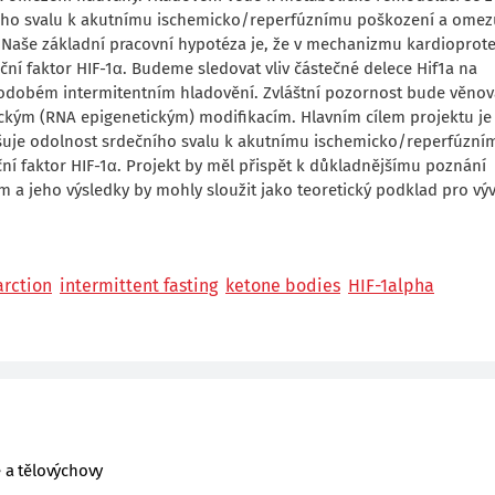
ečního svalu k akutnímu ischemicko/reperfúznímu poškození a omez
í. Naše základní pracovní hypotéza je, že v mechanizmu kardioprote
ní faktor HIF-1α. Budeme sledovat vliv částečné delece Hif1a na
dobém intermitentním hladovění. Zvláštní pozornost bude věno
kým (RNA epigenetickým) modifikacím. Hlavním cílem projektu je zj
šuje odolnost srdečního svalu k akutnímu ischemicko/reperfúzní
 faktor HIF-1α. Projekt by měl přispět k důkladnějšímu poznání
 a jeho výsledky by mohly sloužit jako teoretický podklad pro vý
arction
intermittent fasting
ketone bodies
HIF-1alpha
e a tělovýchovy