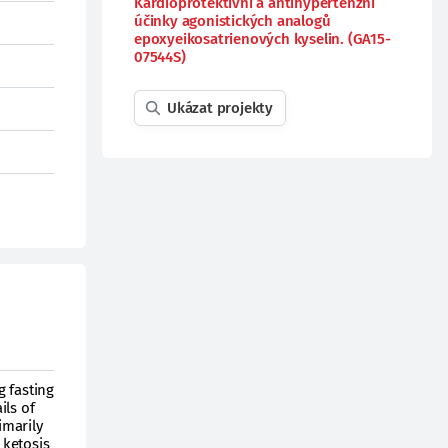
Kardioprotektivní a antihypertenzní
účinky agonistických analogů
epoxyeikosatrienových kyselin. (GA15-
07544S)
Ukázat projekty
 fasting
ils of
imarily
 ketosis