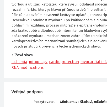
tvorbou a utilizací ketolátek, které zvyšují odolnost srd
rozsah infarktu, který je hlavní příčinou srdečního selhán
účinků hladověním navozené ketózy se uplatňuje transkripč
ischemickou odolnost myokardu po krátkodobém a dlouho
pohlavním rozdílům, procesu mitofagie a epitranskriptomic
zda krátkodobé a dlouhodobé intermitentní hladovění zvy
poškození myokardu mechanizmem zahrnujícím transkripční
kardioprotektivních mechanizmů souvisejících s hladověním
nových přístupů k prevenci a léčbě ischemických stavů.
Klíčová slova
ischemia
mitophagy
cardioprotection
myocardial inf
RNA modifications
Veřejná podpora
Poskytovatel
Ministerstvo školství, mládež