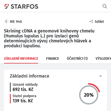
ME 940
Sdílet
Skríning cDNA a genomové knihovny chmelu
(Humulus lupulus L.) pro izolaci genů
determinujících vývoj chmelových hlávek a
produkci lupulinu.
ZÁKLADNÍ INFORMACE
FINANCE
ÚČASTNÍCI
(1)
VÝSLEDK
Základní informace
Uznané náklady
692
tis. Kč
20
%
Statní podpora
139
tis. Kč