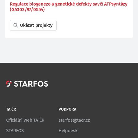
Regulace biogeneze a genetické defekty savčí ATPsyntázy
(GA303/97/0554)
Ukázat projekty
TA ČR
PODPORA
Oficiální web TA ČR
starfos@tacr.cz
STARFOS
Helpdesk