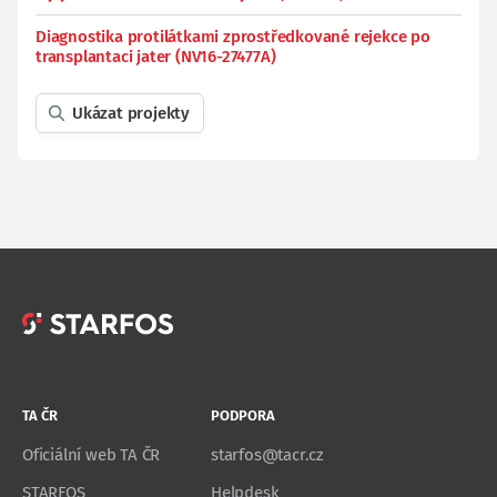
Diagnostika protilátkami zprostředkované rejekce po
transplantaci jater (NV16-27477A)
Ukázat projekty
TA ČR
PODPORA
Oficiální web TA ČR
starfos@tacr.cz
STARFOS
Helpdesk