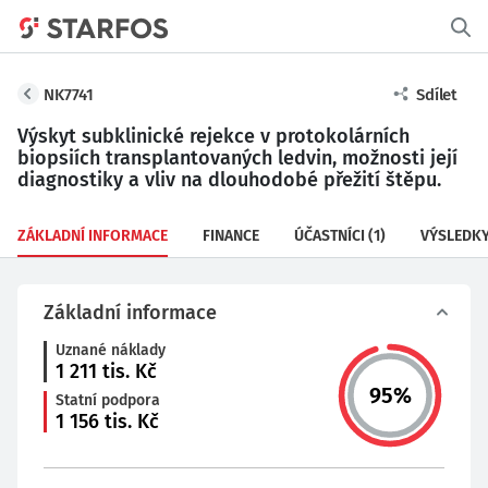
NK7741
Sdílet
Výskyt subklinické rejekce v protokolárních
biopsiích transplantovaných ledvin, možnosti její
diagnostiky a vliv na dlouhodobé přežití štěpu.
ZÁKLADNÍ INFORMACE
FINANCE
ÚČASTNÍCI
(1)
VÝSLEDK
Základní informace
Uznané náklady
1 211
tis. Kč
95
%
Statní podpora
1 156
tis. Kč