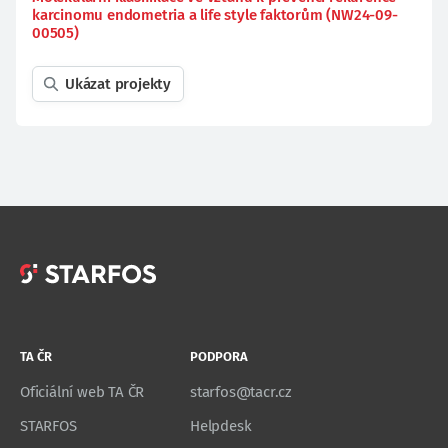
karcinomu endometria a life style faktorům (NW24-09-
00505)
Ukázat projekty
TA ČR
PODPORA
Oficiální web TA ČR
starfos@tacr.cz
STARFOS
Helpdesk