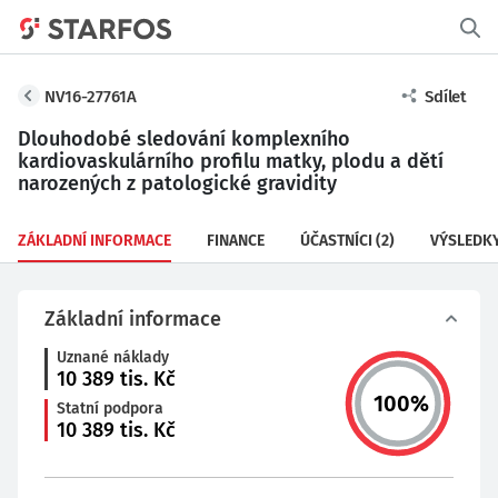
NV16-27761A
Sdílet
Dlouhodobé sledování komplexního
kardiovaskulárního profilu matky, plodu a dětí
narozených z patologické gravidity
ZÁKLADNÍ INFORMACE
FINANCE
ÚČASTNÍCI
(2)
VÝSLEDK
Základní informace
Uznané náklady
10 389
tis. Kč
100
%
Statní podpora
10 389
tis. Kč