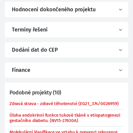
Hodnocení dokončeného projektu
Termíny řešení
Dodání dat do CEP
Finance
Podobné projekty
(
10
)
Zdravá strava - zdravé těhotenství (EG21_374/0026959)
Úloha endokrinní funkce tukové tkáně v etiopatogenezi
gestačního diabetu. (NV15-27630A)
Molekulární klasifikace ve vztahu k prevenci rekurence