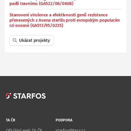
padlí travnímu (GA522/06/0608)
Stanovení virulence a efektivnosti genů rezistence
přenesených z Avena sterilis proti evropským populacím
rzi ovesné (GA513/95/0235)
Ukázat projekty
TA ČR
PODPORA
Oficiální web TA ČR
starfos@tacr.cz