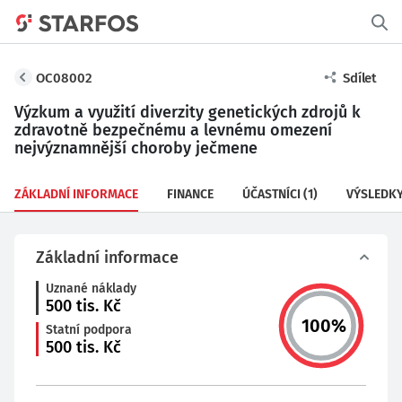
OC08002
Sdílet
Výzkum a využití diverzity genetických zdrojů k
zdravotně bezpečnému a levnému omezení
nejvýznamnější choroby ječmene
ZÁKLADNÍ INFORMACE
FINANCE
ÚČASTNÍCI
(1)
VÝSLEDK
Základní informace
Uznané náklady
500
tis. Kč
100
%
Statní podpora
500
tis. Kč