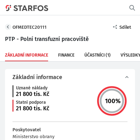
OFMEDTEC20111
Sdílet
PTP - Polní transfuzní pracoviště
ZÁKLADNÍ INFORMACE
FINANCE
ÚČASTNÍCI
(1)
VÝSLEDK
Základní informace
Uznané náklady
21 800
tis. Kč
100
%
Statní podpora
21 800
tis. Kč
Poskytovatel
Ministerstvo obrany