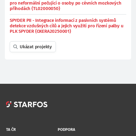
pro neformální pečující o osoby po cévních mozkových
příhodách (TL02000050)
SPYDER PII - Integrace informací z pasivních systémů
detekce vzdušných cílů a jejich využití pro řízení palby u
PLK SPYDER (OXERA20250001)
Ukázat projekty
TA ČR
PODPORA