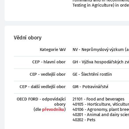
ruminants and in recommendati
Testing in Agriculture) in orde
Vědní obory
Kategorie VaV
NV - Neprůmyslový výzkum (a
CEP - hlavní obor
GH - Výživa hospodářských zví
CEP - vedlejší obor
GE - Šlechtění rostlin
CEP - další vedlejší obor
GM - Potravinářství
OECD FORD - odpovídající
21101 - Food and beverages
obory
40105 - Horticulture, viticultu
(dle
převodníku
)
40106 - Agronomy, plant breed
40201 - Animal and dairy scie
40202 - Pets