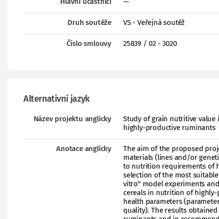
Hlavní účastníci
—
Druh soutěže
VS - Veřejná soutěž
Číslo smlouvy
25839 / 02 - 3020
Alternativní jazyk
Název projektu anglicky
Study of grain nutritive value 
highly-productive ruminants
Anotace anglicky
The aim of the proposed proje
materials (lines and/or geneti
to nutrition requirements of 
selection of the most suitabl
vitro" model experiments and
cereals in nutrition of highly-
health parameters (parameter
quality). The results obtaine