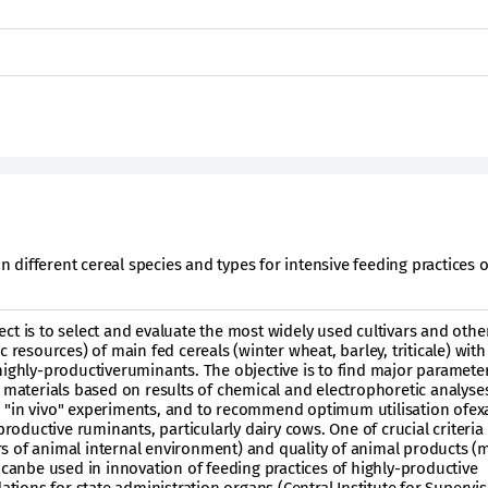
in different cereal species and types for intensive feeding practices o
ct is to select and evaluate the most widely used cultivars and othe
c resources) of main fed cereals (winter wheat, barley, triticale) wit
highly-productiveruminants. The objective is to find major parameter
e materials based on results of chemical and electrophoretic analyses
 "in vivo" experiments, and to recommend optimum utilisation ofe
productive ruminants, particularly dairy cows. One of crucial criteria 
s of animal internal environment) and quality of animal products (m
d canbe used in innovation of feeding practices of highly-productive