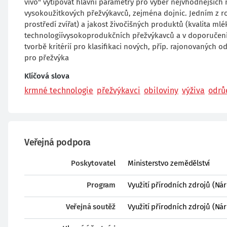
vivo" vytipovat hlavní parametry pro výběr nejvhodnějších 
vysokoužitkových přežvýkavců, zejména dojnic. Jedním z ro
prostředí zvířat) a jakost živočišných produktů (kvalita m
technologiívysokoprodukčních přežvýkavců a v doporučení 
tvorbě kritérií pro klasifikaci nových, příp. rajonovaných
pro přežvýka
Klíčová slova
krmné technologie
přežvýkavci
obiloviny
výživa
odrů
Veřejná podpora
Poskytovatel
Ministerstvo zemědělství
Program
Využití přírodních zdrojů (N
Veřejná soutěž
Využití přírodních zdrojů (N