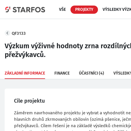
VŠE
PROJEKTY
VÝSLEDKY VÝZ
QF3133
Výzkum výživné hodnoty zrna rozdílnýc
přežvýkavců.
ZÁKLADNÍ INFORMACE
FINANCE
ÚČASTNÍCI
(4)
VÝSLEDK
Cíle projektu
Záměrem navrhovaného projektu je vybrat a vyhodnotit nejro
hlavních druhů zkrmovaných obilovin (ozimá pšenice, ječme
přežvýkavců. Cílem řešení je na základě výsledků chemický