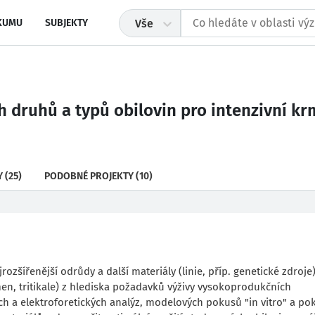
KUMU
SUBJEKTY
Vše
h druhů a typů obilovin pro intenzivní 
Y
(25)
PODOBNÉ PROJEKTY
(10)
zšířenější odrůdy a další materiály (linie, příp. genetické zdroje
n, tritikale) z hlediska požadavků výživy vysokoprodukčních
ch a elektroforetických analýz, modelových pokusů "in vitro" a po