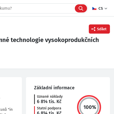
CS
Sdílet
krmné technologie vysokoprodukčních
Facebook
Twitter
Linkedin
Základní informace
Uznané náklady
)
6 814
tis. Kč
100
%
Statní podpora
kusů "in
6 814
tis. Kč