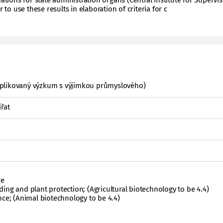
ons for state administration organs (Central Institute for Supervi
r to use these results in elaboration of criteria for c
plikovaný výzkum s výjimkou průmyslového)
řat
re
ing and plant protection; (Agricultural biotechnology to be 4.4)
nce; (Animal biotechnology to be 4.4)