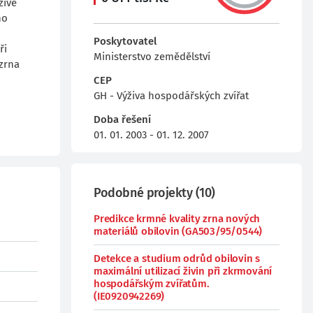
živě
ho
Poskytovatel
ři
Ministerstvo zemědělství
 zrna
CEP
GH - Výživa hospodářských zvířat
Doba řešení
01. 01. 2003 - 01. 12. 2007
Podobné projekty
(
10
)
Predikce krmné kvality zrna nových
materiálů obilovin (GA503/95/0544)
Detekce a studium odrůd obilovin s
maximální utilizací živin při zkrmování
hospodářským zvířatům.
(IE0920942269)