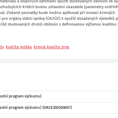
materiálů a doporučit optimální využití studovaných obilovin ve vý
zhodujících kritérií budou zdravotní ukazatele (parametry vnitřní
léka). Získané poznatky bude možno aplikovat při inovaci krmných
pro orgány státní správy (ÚKZÚZ) k využití dosažených výsledků p
 odrůd studovaných druhů obilovin s definovanou výživnou kvalitou
dy
kvalita mléka
krmná kvalita zrna
árodní program výzkumu)
árodní program výzkumu) (SMZE200300001)