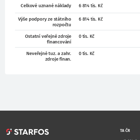
Celkové uznané náklady
6 814 tis. Kč
Výše podpory ze státního
6 814 tis. Kč
rozpočtu
Ostatní veřejné zdroje
0 tis. Kč
financování
Neveřejné tuz. a zahr.
0 tis. Kč
zdroje finan.
TA ČR