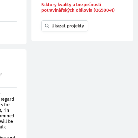
Faktory kvality a bezpečnosti
potravinářských obilovin (QG50041)
Ukázat projekty
f
r
h regard
s for
, "in
xamined
will be
ilk