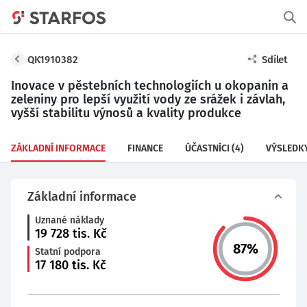
QK1910382
Sdílet
Inovace v pěstebních technologiích u okopanin a
zeleniny pro lepší využití vody ze srážek i závlah,
vyšší stabilitu výnosů a kvality produkce
ZÁKLADNÍ INFORMACE
FINANCE
ÚČASTNÍCI
(4)
VÝSLEDK
Základní informace
Uznané náklady
19 728
tis. Kč
87
%
Statní podpora
17 180
tis. Kč