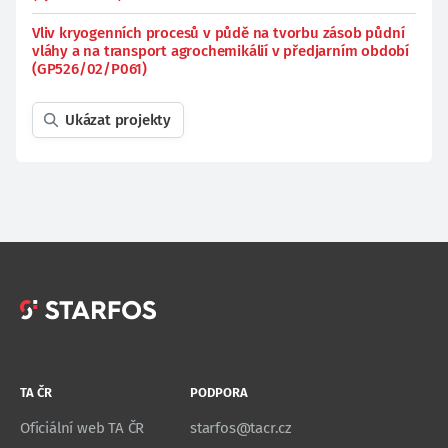
Vliv kryogenních procesů v půdě na tvorbu zásob půdní
vláhy a na transport agrochemikálií v předjarním období
(GP526/02/P061)
Ukázat projekty
TA ČR
PODPORA
Oficiální web TA ČR
starfos@tacr.cz