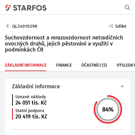
QL24010298
Sdílet
Suchovzdornost a mrazuvzdornost netradičních
ovocných druhů, jejich pěstování a využití v
podmínkách ČR
ZÁKLADNÍ INFORMACE
FINANCE
ÚČASTNÍCI
(5)
VÝSLEDK
Základní informace
Uznané náklady
24 051
tis. Kč
84
%
Statní podpora
20 419
tis. Kč