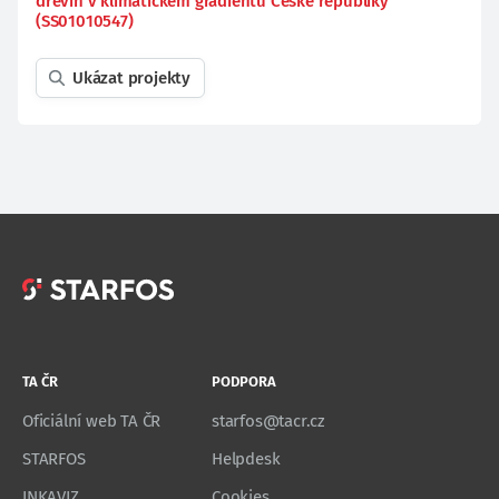
dřevin v klimatickém gradientu České republiky
(SS01010547)
Ukázat projekty
TA ČR
PODPORA
Oficiální web TA ČR
starfos@tacr.cz
STARFOS
Helpdesk
INKAVIZ
Cookies