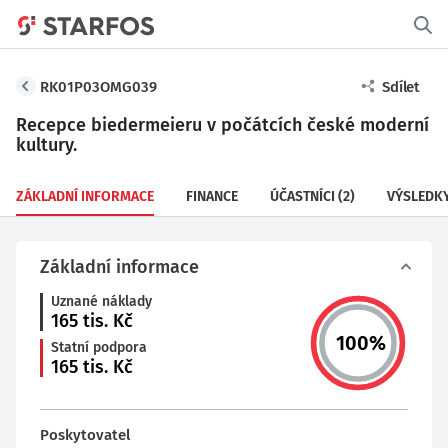
RK01P03OMG039
Sdílet
Recepce biedermeieru v počátcích české moderní
kultury.
ZÁKLADNÍ INFORMACE
FINANCE
ÚČASTNÍCI
(2)
VÝSLEDK
Základní informace
Uznané náklady
165
tis. Kč
100
%
Statní podpora
165
tis. Kč
Poskytovatel