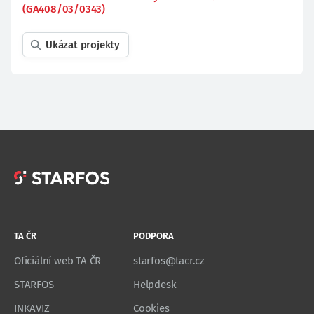
(GA408/03/0343)
Ukázat projekty
TA ČR
PODPORA
Oficiální web TA ČR
starfos@tacr.cz
STARFOS
Helpdesk
INKAVIZ
Cookies