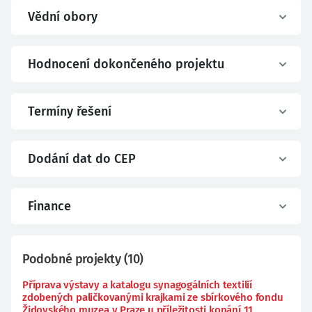
Vědní obory
Hodnocení dokončeného projektu
Termíny řešení
Dodání dat do CEP
Finance
Podobné projekty
(
10
)
Příprava výstavy a katalogu synagogálních textilií
zdobených paličkovanými krajkami ze sbírkového fondu
Židovského muzea v Praze u příležitosti konání 11.