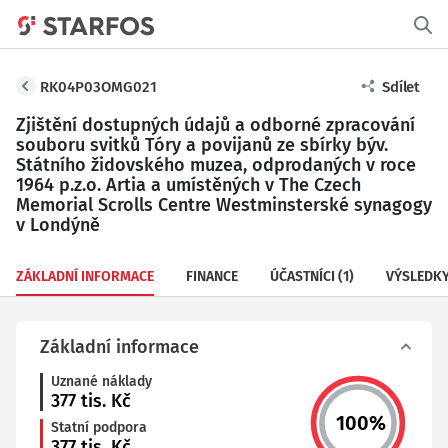
RK04P03OMG021
Sdílet
Zjištění dostupných údajů a odborné zpracování
souboru svitků Tóry a povijanů ze sbírky býv.
Státního židovského muzea, odprodaných v roce
1964 p.z.o. Artia a umístěných v The Czech
Memorial Scrolls Centre Westminsterské synagogy
v Londýně
ZÁKLADNÍ INFORMACE
FINANCE
ÚČASTNÍCI
(1)
VÝSLEDK
Základní informace
Uznané náklady
377
tis. Kč
100
%
Statní podpora
377
tis. Kč