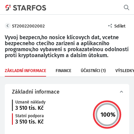
ST20022002002
Sdílet
Vyvoj bezpecn,ho nosice klícovych dat, vcetne
bezpecneho ctecího zarízení a aplikacního
programov,ho vybavení s prokazatelnou odolností
proti kryptoanalytickym a dalsím útokum.
ZÁKLADNÍ INFORMACE
FINANCE
ÚČASTNÍCI
(1)
VÝSLEDK
Základní informace
Uznané náklady
3 510
tis. Kč
100
%
Statní podpora
3 510
tis. Kč