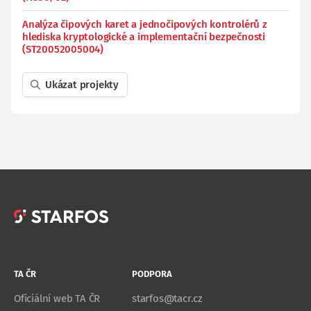
Analýza čipových karet a jednočipových kontrolérů z
hlediska kryptologické a implementační bezpečnosti
(ST20052005004)
Ukázat projekty
TA ČR
PODPORA
Oficiální web TA ČR
starfos@tacr.cz