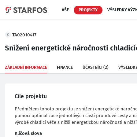
VŠE
PROJEKTY
VÝSLEDKY VÝZ
TA02010417
Snížení energetické náročnosti chladicí
ZÁKLADNÍ INFORMACE
FINANCE
ÚČASTNÍCI
(2)
VÝSLEDK
Cíle projektu
Předmětem tohoto projektu je snížení energetické náročno
pomocí optimalizace jednotlivých částí proudové cesty a n
výrobě chladicí věže s nižší energetickou náročností a niž
Klíčová slova