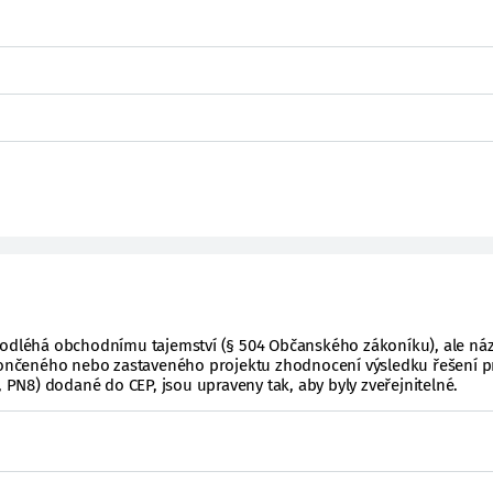
podléhá obchodnímu tajemství (§ 504 Občanského zákoníku), ale ná
ukončeného nebo zastaveného projektu zhodnocení výsledku řešení p
, PN8) dodané do CEP, jsou upraveny tak, aby byly zveřejnitelné.