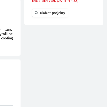
chladících věží. (2A-1TP1/132)
Ukázat projekty
by means
y will be
 cooling