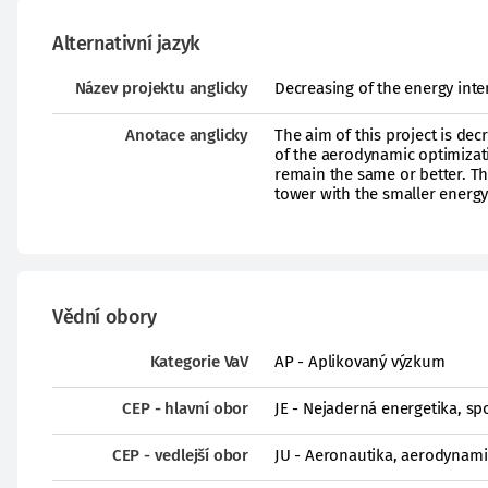
Alternativní jazyk
Název projektu anglicky
Decreasing of the energy inte
Anotace anglicky
The aim of this project is de
of the aerodynamic optimizatio
remain the same or better. T
tower with the smaller energy
Vědní obory
Kategorie VaV
AP - Aplikovaný výzkum
CEP - hlavní obor
JE - Nejaderná energetika, spo
CEP - vedlejší obor
JU - Aeronautika, aerodynamik