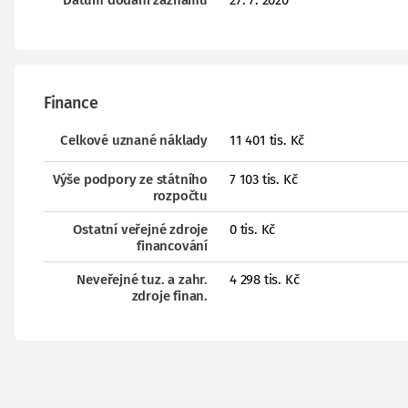
Datum dodání záznamu
27. 7. 2020
Finance
Celkové uznané náklady
11 401 tis. Kč
Výše podpory ze státního
7 103 tis. Kč
rozpočtu
Ostatní veřejné zdroje
0 tis. Kč
financování
Neveřejné tuz. a zahr.
4 298 tis. Kč
zdroje finan.