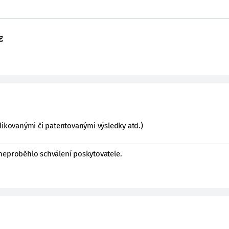
g
likovanými či patentovanými výsledky atd.)
neproběhlo schválení poskytovatele.