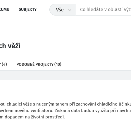
KUMU
SUBJEKTY
Vše
ch věží
Y
(4)
PODOBNÉ PROJEKTY
(10)
sti chladicí věže s nuceným tahem při zachování chladicího účink
ávrhem nového ventilátoru. Získaná data budou využita při návrhu
ším dopadem na životní prostředí.