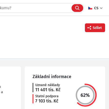
CS
Sdílet
Facebook
Twitter
Linkedin
Základní informace
Uznané náklady
u
11 401
tis. Kč
 a
62
%
Statní podpora
7 103
tis. Kč