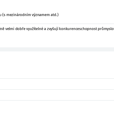
ktu (s mezinárodním významem atd.)
čně velmi dobře využitelné a zvyšují konkurenceschopnost průmysl