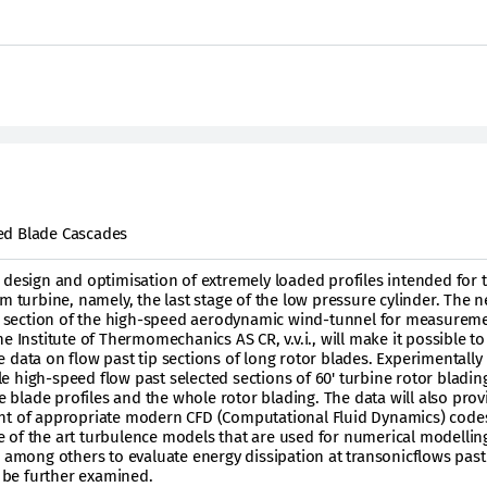
ed Blade Cascades
 design and optimisation of extremely loaded profiles intended for 
m turbine, namely, the last stage of the low pressure cylinder. The 
est section of the high-speed aerodynamic wind-tunnel for measurem
e Institute of Thermomechanics AS CR, v.v.i., will make it possible to
 data on flow past tip sections of long rotor blades. Experimentally
 high-speed flow past selected sections of 60' turbine rotor blading
he blade profiles and the whole rotor blading. The data will also prov
nt of appropriate modern CFD (Computational Fluid Dynamics) codes
ate of the art turbulence models that are used for numerical modellin
n among others to evaluate energy dissipation at transonicflows past
l be further examined.