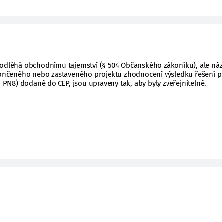
podléhá obchodnímu tajemství (§ 504 Občanského zákoníku), ale ná
ukončeného nebo zastaveného projektu zhodnocení výsledku řešení p
, PN8) dodané do CEP, jsou upraveny tak, aby byly zveřejnitelné.