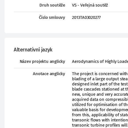
Druh soutěže
VS - Veřejná soutěž
Číslo smlouvy
2013TA03020277
Alternativní jazyk
Název projektu anglicky
Aerodynamics of Highly Load
Anotace anglicky
The project is concerned with
blading of a large output stea
designed inlet part of the t
blade cascades stationed at th
new, unique and very accurate
acquired data on compressible
utilized for optimisation of t
valuable basis for developme
from this, applicability of st
transonic flows with intentio
transonic turbine profiles wil