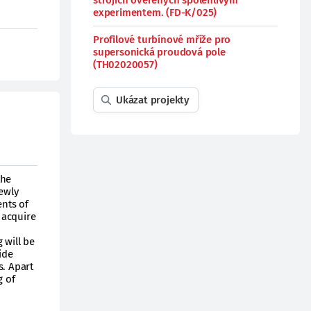
strojích ověřených spolehlivým
experimentem. (FD-K/025)
Profilové turbínové mříže pro
supersonická proudová pole
(TH02020057)
Ukázat projekty
the
newly
ents of
 acquire
 will be
ide
. Apart
g of