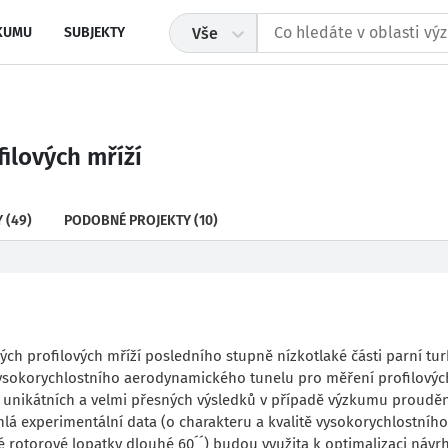
KUMU
SUBJEKTY
Vše
ilových mříží
Y
(49)
PODOBNÉ PROJEKTY
(10)
ch profilových mříží posledního stupně nízkotlaké části parní tur
ysokorychlostního aerodynamického tunelu pro měření profilovýc
, unikátních a velmi přesných výsledků v případě výzkumu proudě
á experimentální data (o charakteru a kvalitě vysokorychlostního
é rotorové lopatky dlouhé 60´´) budou využita k optimalizaci návr