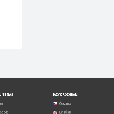
UJTE NÁS
JAZYK ROZHRANÍ
ter
Čeština
book
English