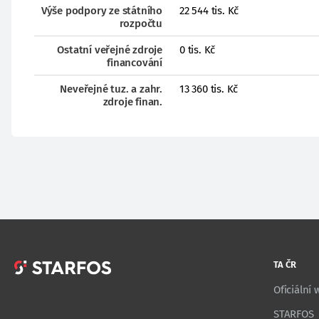
Výše podpory ze státního
22 544 tis. Kč
rozpočtu
Ostatní veřejné zdroje
0 tis. Kč
financování
Neveřejné tuz. a zahr.
13 360 tis. Kč
zdroje finan.
TA ČR
Oficiální
STARFOS