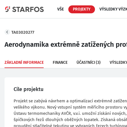
VŠE
PROJEKTY
VÝSLEDKY VÝZ
TA03020277
Aerodynamika extrémně zatížených prof
ZÁKLADNÍ INFORMACE
FINANCE
ÚČASTNÍCI
(3)
VÝSLEDK
Cíle projektu
Projekt se zabývá návrhem a optimalizací extrémně zatížený
velikého výkonu. Nový vstupní systém měřicího prostoru v
Ústavu termomechaniky AVČR, v.v.i. umožní získání nových
špičkových řezů dlouhých oběžných lopatek. Získaná obsáhl
proudění stlačitelné tekutiny ve vybraných řezech turbínov