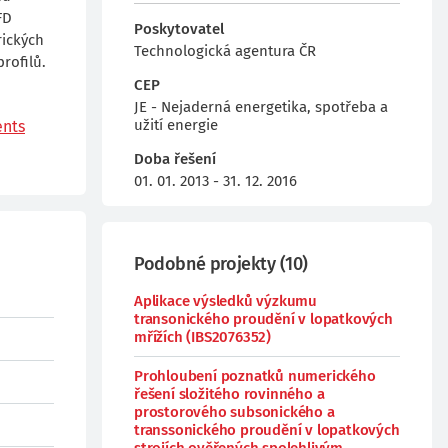
FD
Poskytovatel
rických
Technologická agentura ČR
rofilů.
CEP
JE - Nejaderná energetika, spotřeba a
užití energie
nts
Doba řešení
01. 01. 2013 - 31. 12. 2016
Podobné projekty
(
10
)
Aplikace výsledků výzkumu
transonického proudění v lopatkových
mřížích (IBS2076352)
Prohloubení poznatků numerického
řešení složitého rovinného a
prostorového subsonického a
transsonického proudění v lopatkových