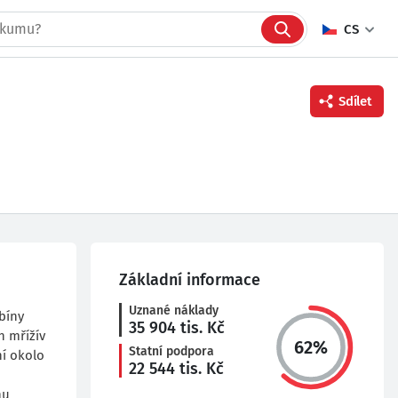
CS
Sdílet
Facebook
Twitter
Linkedin
Základní informace
Uznané náklady
bíny
35 904
tis. Kč
h mřížív
62
%
Statní podpora
ní okolo
22 544
tis. Kč
hu