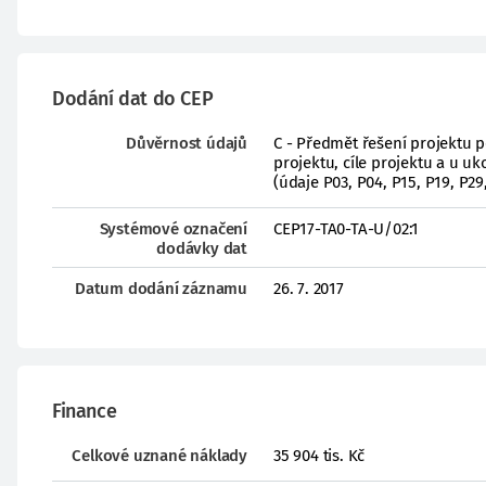
Dodání dat do CEP
Důvěrnost údajů
C - Předmět řešení projektu 
projektu, cíle projektu a u 
(údaje P03, P04, P15, P19, P29
Systémové označení
CEP17-TA0-TA-U/02:1
dodávky dat
Datum dodání záznamu
26. 7. 2017
Finance
Celkové uznané náklady
35 904 tis. Kč