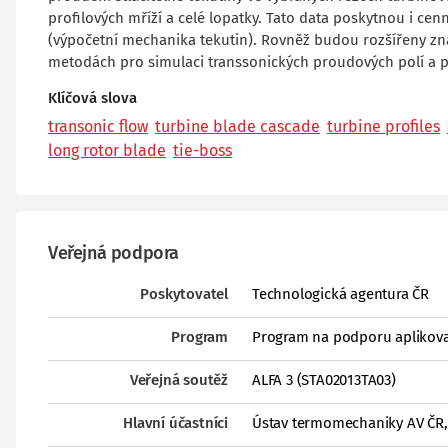
profilových mříží a celé lopatky. Tato data poskytnou i c
(výpočetní mechanika tekutin). Rovněž budou rozšířeny zn
metodách pro simulaci transsonických proudových polí a při
Klíčová slova
transonic flow
turbine blade cascade
turbine profiles
long rotor blade
tie-boss
Veřejná podpora
Poskytovatel
Technologická agentura ČR
Program
Program na podporu aplikova
Veřejná soutěž
ALFA 3 (STA02013TA03)
Hlavní účastníci
Ústav termomechaniky AV ČR, v.