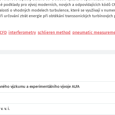
enné podklady pro vývoj moderních, nových a odpovídajících kódů C
alosti o vhodných modelech turbulence, které se využívají v nume
 určování ztrát energie při obtékání transsonických turbínových p
CFD
interferometry
schlieren method
pneumatic measureme
ného výzkumu a experimentálního vývoje ALFA
 v. i.