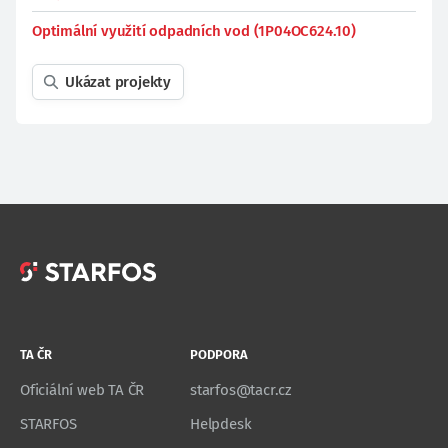
Optimální využití odpadních vod (1P04OC624.10)
Ukázat projekty
TA ČR
PODPORA
Oficiální web TA ČR
starfos@tacr.cz
STARFOS
Helpdesk