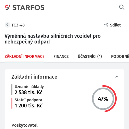
TC3-43
Sdílet
Výměnná nástavba silničních vozidel pro
nebezpečný odpad
ZÁKLADNÍ INFORMACE
FINANCE
ÚČASTNÍCI
(1)
PODOBNÉ
Základní informace
Uznané náklady
2 538
tis. Kč
47
%
Statní podpora
1 200
tis. Kč
Poskytovatel