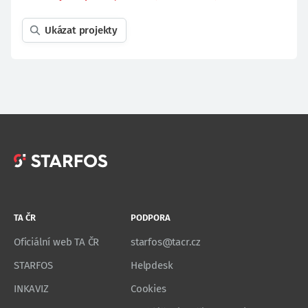
Ukázat projekty
TA ČR
PODPORA
Oficiální web TA ČR
starfos@tacr.cz
STARFOS
Helpdesk
INKAVIZ
Cookies