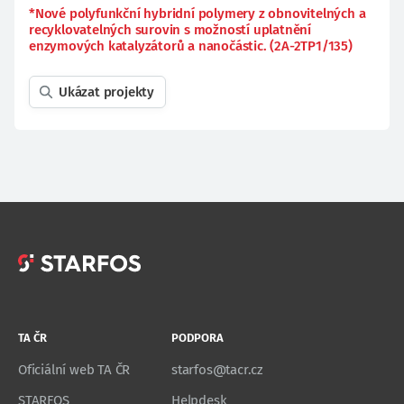
*Nové polyfunkční hybridní polymery z obnovitelných a
recyklovatelných surovin s možností uplatnění
enzymových katalyzátorů a nanočástic. (2A-2TP1/135)
Ukázat projekty
TA ČR
PODPORA
Oficiální web TA ČR
starfos@tacr.cz
STARFOS
Helpdesk