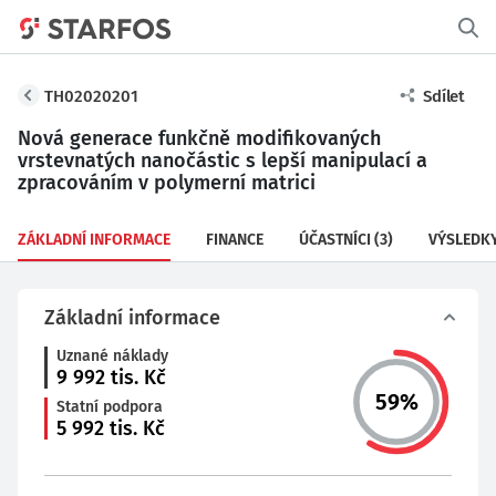
TH02020201
Sdílet
Nová generace funkčně modifikovaných
vrstevnatých nanočástic s lepší manipulací a
zpracováním v polymerní matrici
ZÁKLADNÍ INFORMACE
FINANCE
ÚČASTNÍCI
(3)
VÝSLEDK
Základní informace
Uznané náklady
9 992
tis. Kč
59
%
Statní podpora
5 992
tis. Kč