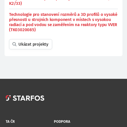
K2/33)
Technologie pro stanovení rozměrů a 3D profilů o vysoké
přesnosti u strojních komponent v místech s vysokou
radiací a pod vodou se zaměřením na reaktory typu VVER
(TK03020085)
Ukázat projekty
TA ČR
PODPORA