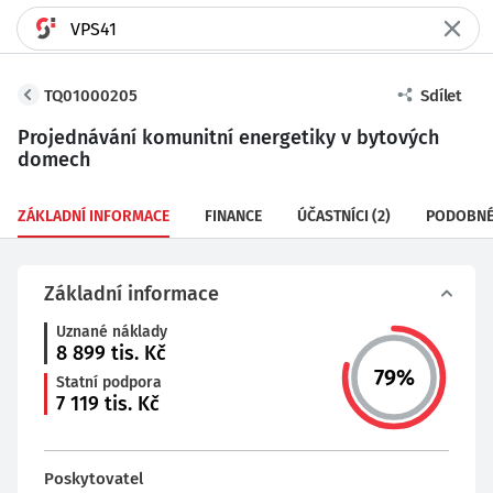
TQ01000205
Sdílet
Projednávání komunitní energetiky v bytových
domech
ZÁKLADNÍ INFORMACE
FINANCE
ÚČASTNÍCI
(2)
PODOBNÉ
Základní informace
Uznané náklady
8 899
tis. Kč
79
%
Statní podpora
7 119
tis. Kč
Poskytovatel