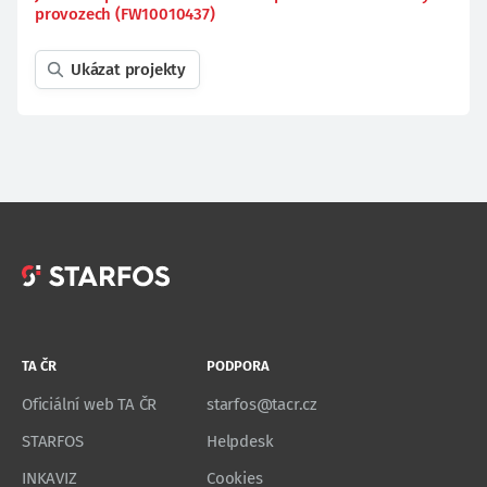
provozech (FW10010437)
Ukázat projekty
TA ČR
PODPORA
Oficiální web TA ČR
starfos@tacr.cz
STARFOS
Helpdesk
INKAVIZ
Cookies