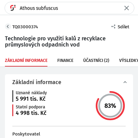
TQ03000374
Sdílet
Technologie pro využití kalů z recyklace
průmyslových odpadních vod
ZÁKLADNÍ INFORMACE
FINANCE
ÚČASTNÍCI
(2)
VÝSLEDK
Základní informace
Uznané náklady
5 991
tis. Kč
83
%
Statní podpora
4 998
tis. Kč
Poskytovatel