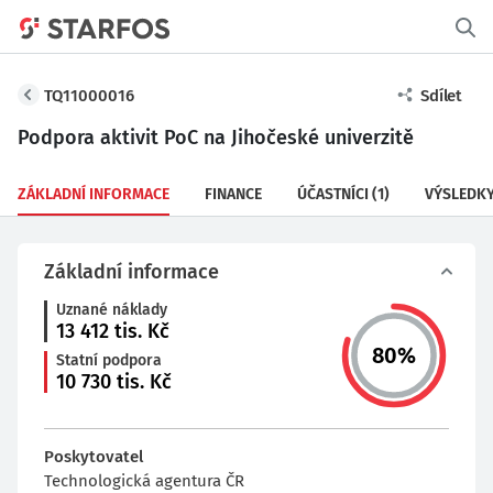
TQ11000016
Sdílet
Podpora aktivit PoC na Jihočeské univerzitě
ZÁKLADNÍ INFORMACE
FINANCE
ÚČASTNÍCI
(1)
VÝSLEDK
Základní informace
Uznané náklady
13 412
tis. Kč
80
%
Statní podpora
10 730
tis. Kč
Poskytovatel
Technologická agentura ČR