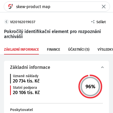
VI20162019037
Sdílet
Pokročilý identifikační element pro rozpoznání
archiválií
ZÁKLADNÍ INFORMACE
FINANCE
ÚČASTNÍCI
(5)
VÝSLEDK
Základní informace
Uznané náklady
20 734
tis. Kč
96
%
Statní podpora
20 106
tis. Kč
Poskytovatel