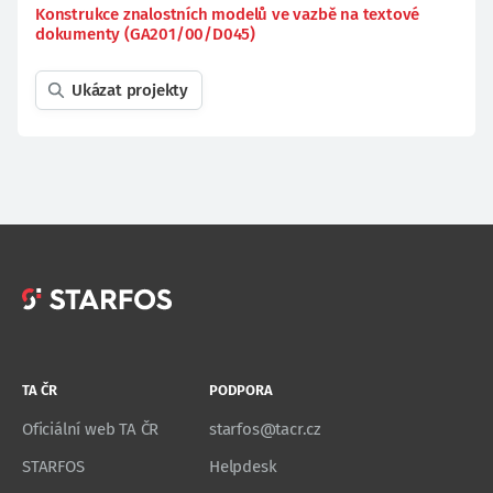
Konstrukce znalostních modelů ve vazbě na textové
dokumenty (GA201/00/D045)
Ukázat projekty
TA ČR
PODPORA
Oficiální web TA ČR
starfos@tacr.cz
STARFOS
Helpdesk