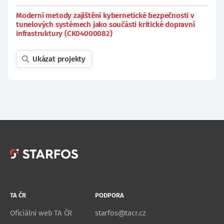
Moderní metody zajištění kybernetické bezpečnosti v
tunelových systémech jako součásti kritické dopravní
infrastruktury (CK04000082)
Ukázat projekty
TA ČR
PODPORA
Oficiální web TA ČR
starfos@tacr.cz