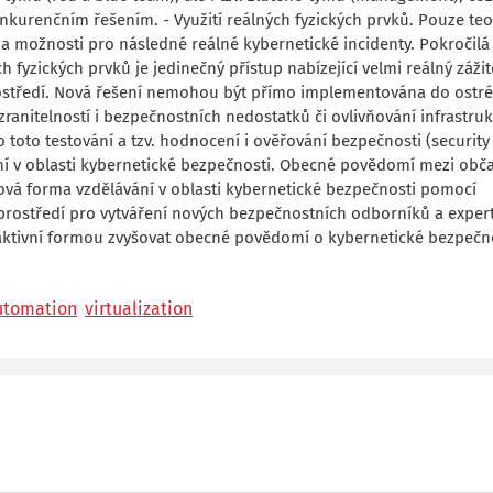
urenčním řešením. - Využití reálných fyzických prvků. Pouze teo
 a možnosti pro následné reálné kybernetické incidenty. Pokročilá
h fyzických prvků je jedinečný přístup nabízející velmi reálný zážit
prostředí. Nová řešení nemohou být přímo implementována do ostr
zranitelností i bezpečnostních nedostatků či ovlivňování infrastruk
 toto testování a tzv. hodnocení i ověřování bezpečnosti (security
ní v oblasti kybernetické bezpečnosti. Obecné povědomí mezi obča
Nová forma vzdělávání v oblasti kybernetické bezpečnosti pomocí
í prostředí pro vytváření nových bezpečnostních odborníků a exper
eraktivní formou zvyšovat obecné povědomí o kybernetické bezpečno
utomation
virtualization