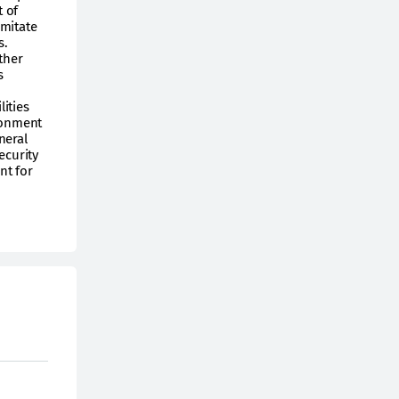
t of
imitate
s.
ther
s
ities
ironment
neral
ecurity
nt for