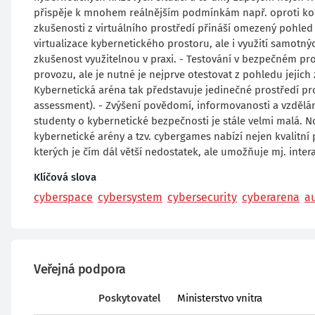
přispěje k mnohem reálnějším podmínkám např. oproti konk
zkušenosti z virtuálního prostředí přináší omezený pohled
virtualizace kybernetického prostoru, ale i využití samotnýc
zkušenost využitelnou v praxi. - Testování v bezpečném 
provozu, ale je nutné je nejprve otestovat z pohledu jejich 
Kybernetická aréna tak představuje jedinečné prostředí pro
assessment). - Zvýšení povědomí, informovanosti a vzdělá
studenty o kybernetické bezpečnosti je stále velmi malá. 
kybernetické arény a tzv. cybergames nabízí nejen kvalitn
kterých je čím dál větší nedostatek, ale umožňuje mj. int
Klíčová slova
cyberspace
cybersystem
cybersecurity
cyberarena
a
Veřejná podpora
Poskytovatel
Ministerstvo vnitra