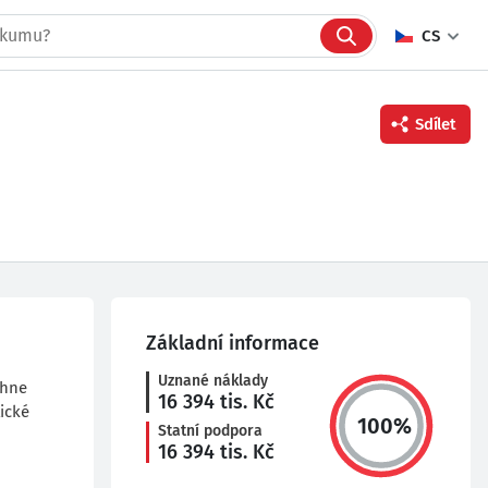
CS
Sdílet
Facebook
Twitter
Linkedin
Základní informace
Uznané náklady
áhne
16 394
tis. Kč
ické
100
%
Statní podpora
16 394
tis. Kč