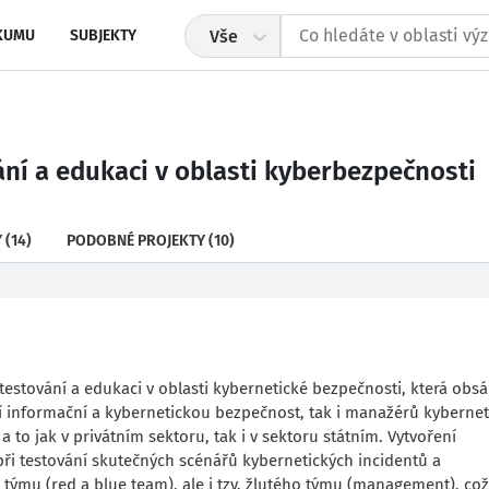
KUMU
SUBJEKTY
Vše
ní a edukaci v oblasti kyberbezpečnosti
Y
(14)
PODOBNÉ PROJEKTY
(10)
testování a edukaci v oblasti kybernetické bezpečnosti, která obs
cí informační a kybernetickou bezpečnost, tak i manažérů kybernet
a to jak v privátním sektoru, tak i v sektoru státním. Vytvoření
ři testování skutečných scénářů kybernetických incidentů a
T týmu (red a blue team), ale i tzv. žlutého týmu (management), což