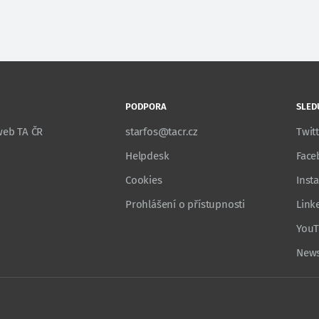
PODPORA
SLED
 web TA ČR
starfos@tacr.cz
Twit
Helpdesk
Face
Cookies
Inst
Prohlášení o přístupnosti
Link
You
News