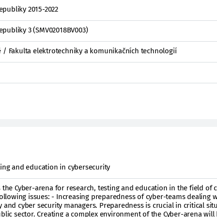
epubliky 2015-2022
epubliky 3 (SMV02018BV003)
 / Fakulta elektrotechniky a komunikačních technologií
ting and education in cybersecurity
 the Cyber-arena for research, testing and education in the field of 
 following issues: - Increasing preparedness of cyber-teams dealing w
 and cyber security managers. Preparedness is crucial in critical sit
ublic sector. Creating a complex environment of the Cyber-arena will 