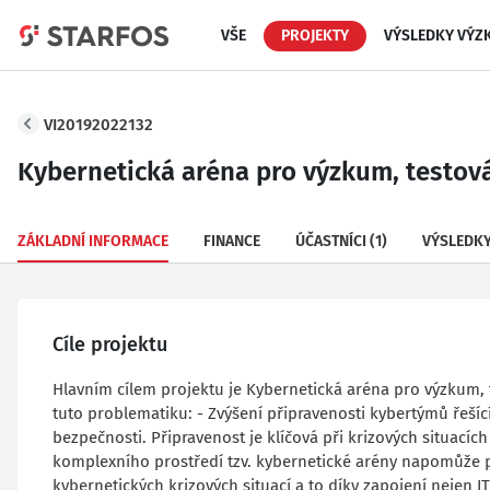
VŠE
PROJEKTY
VÝSLEDKY VÝZ
VI20192022132
Kybernetická aréna pro výzkum, testová
ZÁKLADNÍ INFORMACE
FINANCE
ÚČASTNÍCI
(1)
VÝSLEDK
Cíle projektu
Hlavním cílem projektu je Kybernetická aréna pro výzkum, 
tuto problematiku: - Zvýšení připravenosti kybertýmů řeší
bezpečnosti. Připravenost je klíčová při krizových situacích 
komplexního prostředí tzv. kybernetické arény napomůže p
kybernetických krizových situací a to díky zapojení nejen I