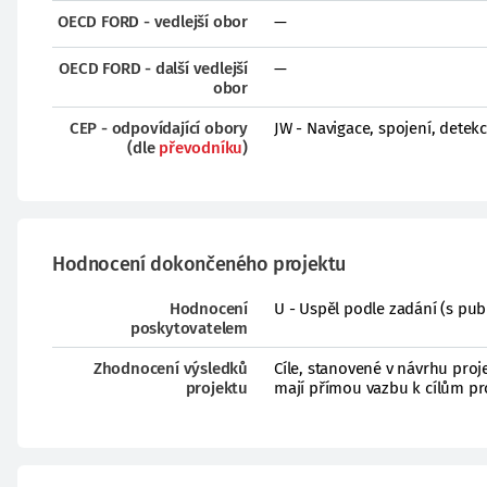
OECD FORD - vedlejší obor
—
OECD FORD - další vedlejší
—
obor
CEP - odpovídající obory
JW - Navigace, spojení, detek
(dle
převodníku
)
Hodnocení dokončeného projektu
Hodnocení
U - Uspěl podle zadání (s pub
poskytovatelem
Zhodnocení výsledků
Cíle, stanovené v návrhu proj
projektu
mají přímou vazbu k cílům pr