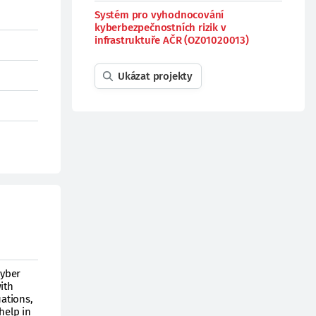
Systém pro vyhodnocování
kyberbezpečnostních rizik v
infrastruktuře AČR (OZ01020013)
Ukázat projekty
cyber
ith
uations,
help in