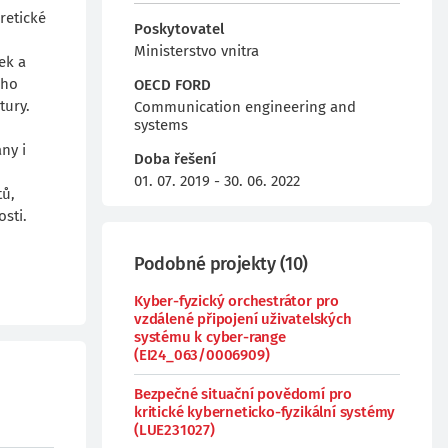
retické
Poskytovatel
Ministerstvo vnitra
ek a
ého
OECD FORD
tury.
Communication engineering and
systems
ny i
Doba řešení
01. 07. 2019 - 30. 06. 2022
tů,
sti.
Podobné projekty
(
10
)
Kyber-fyzický orchestrátor pro
vzdálené připojení uživatelských
systému k cyber-range
(EI24_063/0006909)
Bezpečné situační povědomí pro
kritické kyberneticko-fyzikální systémy
(LUE231027)