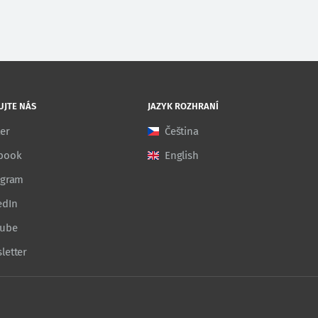
UJTE NÁS
JAZYK ROZHRANÍ
ter
Čeština
book
English
agram
edIn
Tube
letter