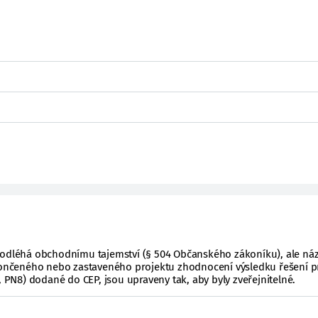
podléhá obchodnímu tajemství (§ 504 Občanského zákoníku), ale ná
ukončeného nebo zastaveného projektu zhodnocení výsledku řešení p
, PN8) dodané do CEP, jsou upraveny tak, aby byly zveřejnitelné.