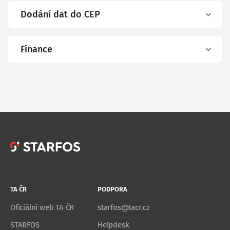
Dodání dat do CEP
Finance
TA ČR
PODPORA
Oficiální web TA ČR
starfos@tacr.cz
STARFOS
Helpdesk