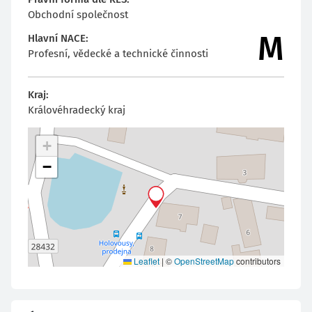
Obchodní společnost
M
Hlavní NACE
:
Profesní, vědecké a technické činnosti
Kraj
:
Královéhradecký kraj
+
−
Leaflet
|
©
OpenStreetMap
contributors