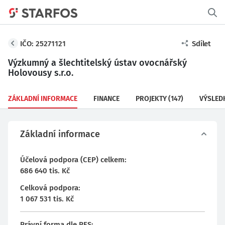
IČO: 25271121
Sdílet
Výzkumný a šlechtitelský ústav ovocnářský
Holovousy s.r.o.
ZÁKLADNÍ INFORMACE
FINANCE
PROJEKTY
(147)
VÝSLED
Základní informace
Účelová podpora (CEP) celkem
:
686 640
tis. Kč
Celková podpora
:
1 067 531
tis. Kč
Právní forma dle RES
: