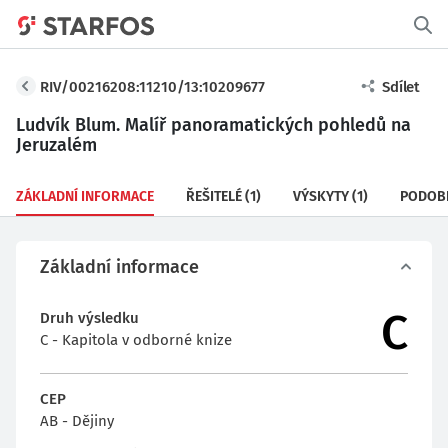
RIV/00216208:11210/13:10209677
Sdílet
Ludvík Blum. Malíř panoramatických pohledů na
Jeruzalém
ZÁKLADNÍ INFORMACE
ŘEŠITELÉ
(1)
VÝSKYTY
(1)
PODOB
Základní informace
C
Druh výsledku
C - Kapitola v odborné knize
CEP
AB - Dějiny