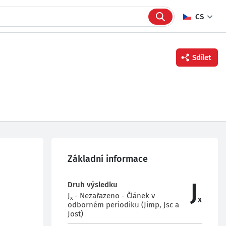
CS
Sdílet
Facebook
Twitter
Linkedin
Základní informace
J
Druh výsledku
J
- Nezařazeno - Článek v
x
x
odborném periodiku (Jimp, Jsc a
Jost)