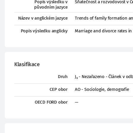
Popis výsledku v
Sňatečnost a rozvodovost v Č
původním jazyce
Název v anglickém jazyce
Trends of family formation an
Popis výsledku anglicky
Marriage and divorce rates in
Klasifikace
Druh
J
- Nezařazeno - Článek v odb
x
CEP obor
AO - Sociologie, demografie
OECD FORD obor
—