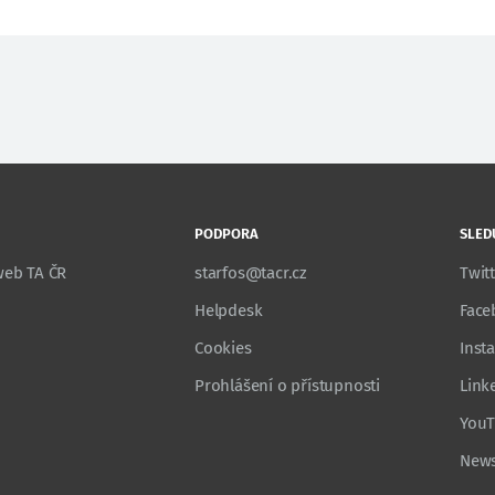
PODPORA
SLED
 web TA ČR
starfos@tacr.cz
Twit
Helpdesk
Face
Cookies
Inst
Prohlášení o přístupnosti
Link
You
News