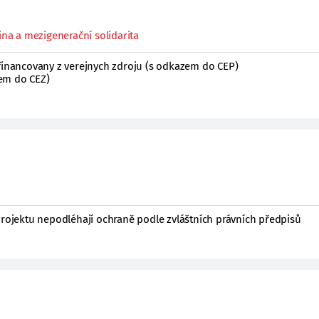
ina a mezigenerační solidarita
 financovany z verejnych zdroju (s odkazem do CEP)
em do CEZ)
projektu nepodléhají ochraně podle zvláštních právních předpisů