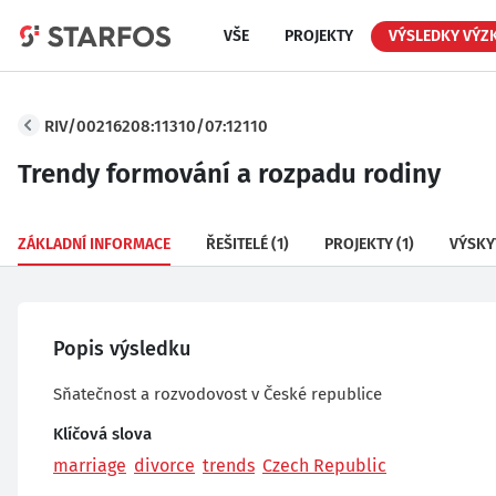
VŠE
PROJEKTY
VÝSLEDKY VÝZ
RIV/00216208:11310/07:12110
Trendy formování a rozpadu rodiny
ZÁKLADNÍ INFORMACE
ŘEŠITELÉ
(1)
PROJEKTY
(1)
VÝSKY
Popis výsledku
Sňatečnost a rozvodovost v České republice
Klíčová slova
marriage
divorce
trends
Czech Republic