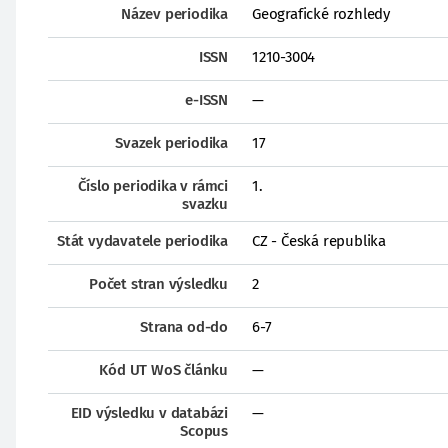
Název periodika
Geografické rozhledy
ISSN
1210-3004
e-ISSN
—
Svazek periodika
17
Číslo periodika v rámci
1.
svazku
Stát vydavatele periodika
CZ - Česká republika
Počet stran výsledku
2
Strana od-do
6-7
Kód UT WoS článku
—
EID výsledku v databázi
—
Scopus