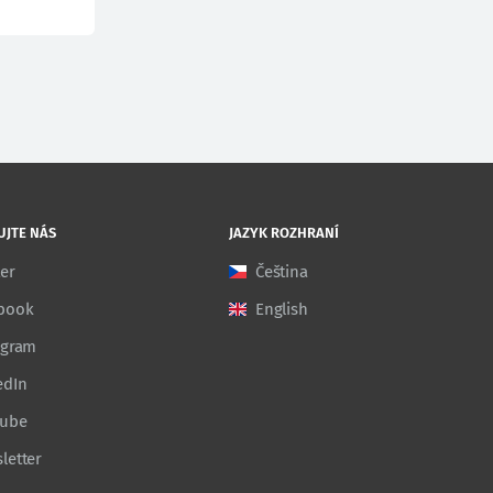
UJTE NÁS
JAZYK ROZHRANÍ
ter
Čeština
book
English
agram
edIn
Tube
letter