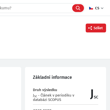
CS
Sdílet
Facebook
Twitter
Linkedin
Základní informace
J
Druh výsledku
J
- Článek v periodiku v
SC
SC
databázi SCOPUS