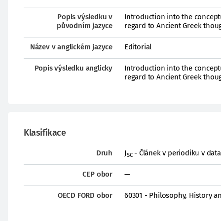
Popis výsledku v
Introduction into the conceptu
původním jazyce
regard to Ancient Greek thou
Název v anglickém jazyce
Editorial
Popis výsledku anglicky
Introduction into the conceptu
regard to Ancient Greek thou
Klasifikace
Druh
J
- Článek v periodiku v dat
SC
CEP obor
—
OECD FORD obor
60301 - Philosophy, History 