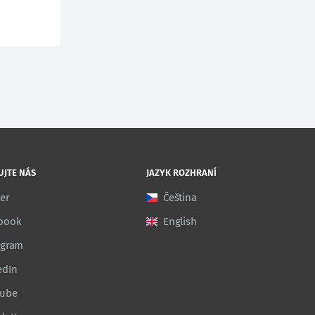
UJTE NÁS
JAZYK ROZHRANÍ
ter
Čeština
book
English
agram
edIn
Tube