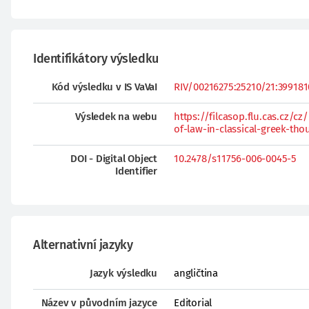
Identifikátory výsledku
Kód výsledku v IS VaVaI
RIV/00216275:25210/21:3991810
Výsledek na webu
https://filcasop.flu.cas.cz/
of-law-in-classical-greek-tho
DOI - Digital Object
10.2478/s11756-006-0045-5
Identifier
Alternativní jazyky
Jazyk výsledku
angličtina
Název v původním jazyce
Editorial