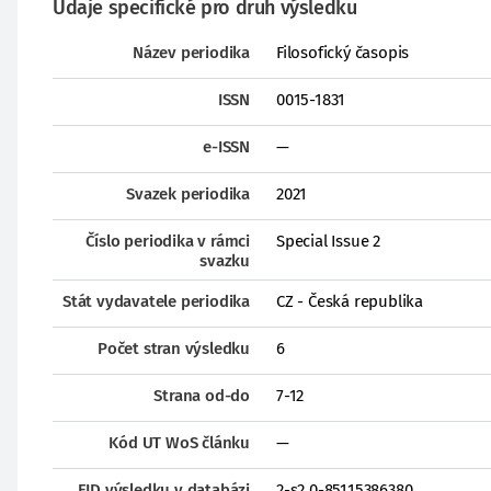
Údaje specifické pro druh výsledku
Název periodika
Filosofický časopis
ISSN
0015-1831
e-ISSN
—
Svazek periodika
2021
Číslo periodika v rámci
Special Issue 2
svazku
Stát vydavatele periodika
CZ - Česká republika
Počet stran výsledku
6
Strana od-do
7-12
Kód UT WoS článku
—
EID výsledku v databázi
2-s2.0-85115386380