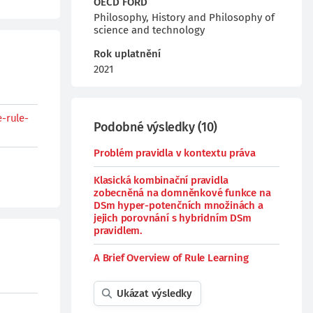
OECD FORD
Philosophy, History and Philosophy of
science and technology
Rok uplatnění
2021
e-rule-
Podobné výsledky
(
10
)
Problém pravidla v kontextu práva
Klasická kombinační pravidla
zobecněná na domněnkové funkce na
DSm hyper-potenčních množinách a
jejich porovnání s hybridním DSm
pravidlem.
A Brief Overview of Rule Learning
Ukázat výsledky