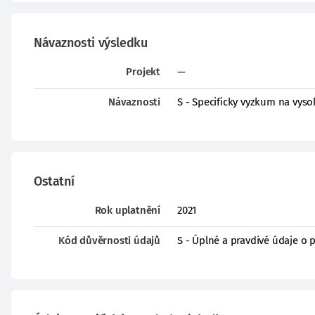
Návaznosti výsledku
Projekt
—
Návaznosti
S - Specificky vyzkum na vys
Ostatní
Rok uplatnění
2021
Kód důvěrnosti údajů
S - Úplné a pravdivé údaje o 