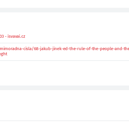
3 - isvavai.cz
cz/mimoradna-cisla/68-jakub-jinek-ed-the-rule-of-the-people-and-th
ught