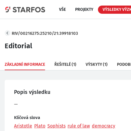
VŠE
PROJEKTY
VÝSLEDKY VÝZ
RIV/00216275:25210/21:39918103
Editorial
ZÁKLADNÍ INFORMACE
ŘEŠITELÉ
(1)
VÝSKYTY
(1)
PODOB
Popis výsledku
—
Klíčová slova
Aristotle
Plato
Sophists
rule of law
democracy