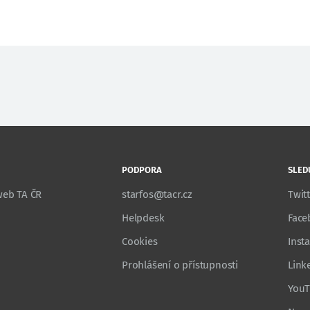
PODPORA
SLED
 web TA ČR
starfos@tacr.cz
Twit
Helpdesk
Face
Cookies
Inst
Prohlášení o přístupnosti
Link
You