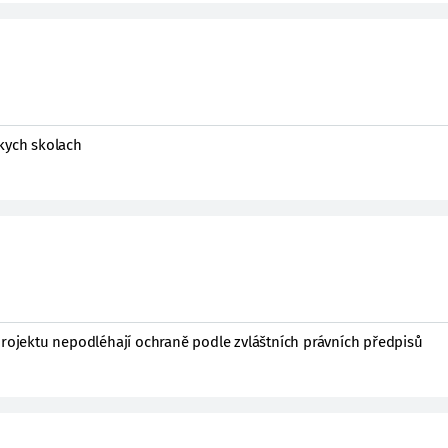
okych skolach
projektu nepodléhají ochraně podle zvláštních právních předpisů