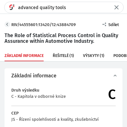
RIV/44555601:13420/12:43884709
Sdílet
The Role of Statistical Process Control in Quality
Assurance within Automotive Industry.
ZÁKLADNÍ INFORMACE
ŘEŠITELÉ
(1)
VÝSKYTY
(1)
PODOB
Základní informace
C
Druh výsledku
C - Kapitola v odborné knize
CEP
JS - Řízení spolehlivosti a kvality, zkušebnictví