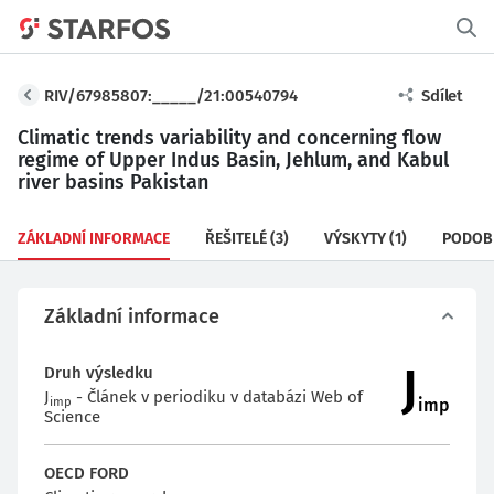
RIV/67985807:_____/21:00540794
Sdílet
Climatic trends variability and concerning flow
regime of Upper Indus Basin, Jehlum, and Kabul
river basins Pakistan
ZÁKLADNÍ INFORMACE
ŘEŠITELÉ
(3)
VÝSKYTY
(1)
PODOB
Základní informace
J
Druh výsledku
J
- Článek v periodiku v databázi Web of
imp
imp
Science
OECD FORD