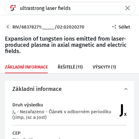
RIV/68378271:_____/02:02020270
Sdílet
Expansion of tungsten ions emitted from laser-
produced plasma in axial magnetic and electric
fields.
ZÁKLADNÍ INFORMACE
ŘEŠITELÉ
(11)
VÝSKYTY
(1)
Základní informace
J
Druh výsledku
J
- Nezařazeno - Článek v odborném periodiku
x
x
(Jimp, Jsc a Jost)
CEP