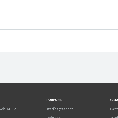
PODPORA
SLED
 web TA ČR
starfos@tacr.cz
Twit