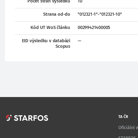
Počet stran výsledku
10
Strana od-do
"012321-1"-"012321-10"
Kód UT WoS článku
00299421400005
EID výsledku v databázi
—
Scopus
TA ČR
Oficiální