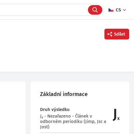
CS
Sdílet
Facebook
Twitter
Linkedin
Základní informace
J
Druh výsledku
J
- Nezařazeno - Článek v
x
x
odborném periodiku (Jimp, Jsc a
Jost)