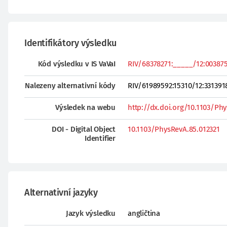
Identifikátory výsledku
Kód výsledku v IS VaVaI
RIV/68378271:_____/12:0038753
Nalezeny alternativní kódy
RIV/61989592:15310/12:331391
Výsledek na webu
http://dx.doi.org/10.1103/Ph
DOI - Digital Object
10.1103/PhysRevA.85.012321
Identifier
Alternativní jazyky
Jazyk výsledku
angličtina