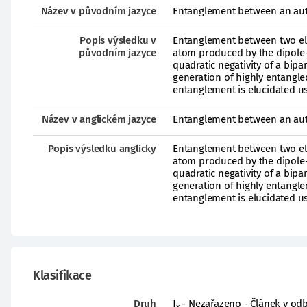
Název v původním jazyce
Entanglement between an aut
Popis výsledku v
Entanglement between two ele
původním jazyce
atom produced by the dipole-d
quadratic negativity of a bipa
generation of highly entangled
entanglement is elucidated usi
Název v anglickém jazyce
Entanglement between an aut
Popis výsledku anglicky
Entanglement between two ele
atom produced by the dipole-d
quadratic negativity of a bipa
generation of highly entangled
entanglement is elucidated usi
Klasifikace
Druh
J
- Nezařazeno - Článek v odb
x