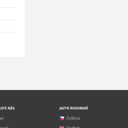
UJTE NÁS
JAZYK ROZHRANÍ
ter
Čeština