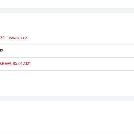
4 - isvavai.cz
82
ysRevA.85.012321