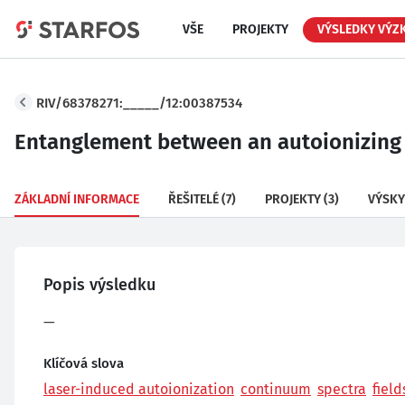
VŠE
PROJEKTY
VÝSLEDKY VÝZ
RIV/68378271:_____/12:00387534
Entanglement between an autoionizing
ZÁKLADNÍ INFORMACE
ŘEŠITELÉ
(7)
PROJEKTY
(3)
VÝSKY
Popis výsledku
—
Klíčová slova
laser-induced autoionization
continuum
spectra
field