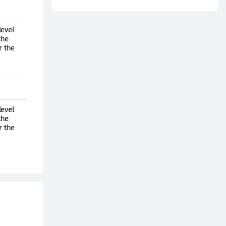
evel
the
r the
evel
the
r the