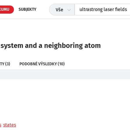
KUMU
SUBJEKTY
Vše
 system and a neighboring atom
TY
(3)
PODOBNÉ VÝSLEDKY
(10)
s
states