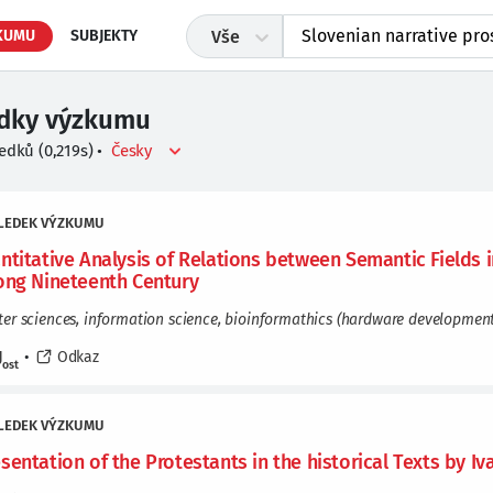
KUMU
SUBJEKTY
Vše
edky výzkumu
ledků
(
0,219
s)
•
LEDEK VÝZKUMU
ntitative Analysis of Relations between Semantic Fields 
ong Nineteenth Century
r sciences, information science, bioinformathics (hardware development t
J
•
Odkaz
ost
LEDEK VÝZKUMU
sentation of the Protestants in the historical Texts by Iv