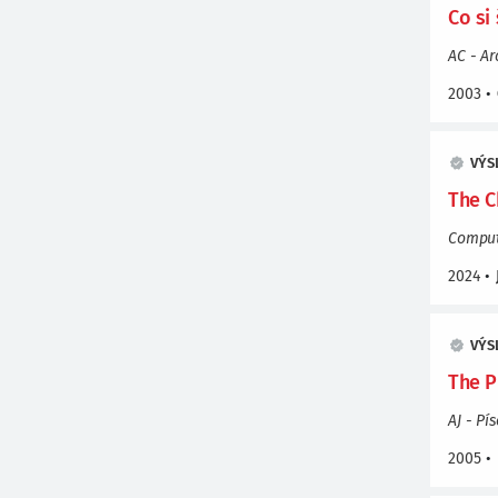
Co si 
AC - Ar
2003
•
VÝS
The C
Compute
2024
•
VÝS
The P
AJ - Pí
2005
•