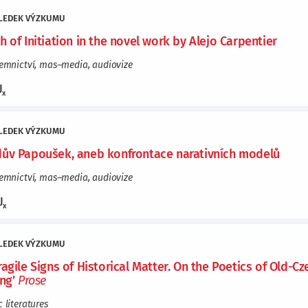
LEDEK VÝZKUMU
h of Initiation in the novel work by Alejo Carpentier
semnictví, mas–media, audiovize
J
x
LEDEK VÝZKUMU
ův Papoušek, aneb konfrontace narativních modelů
semnictví, mas–media, audiovize
J
x
LEDEK VÝZKUMU
ragile Signs of Historical Matter. On the Poetics of Old-Cz
ing’
Prose
c literatures