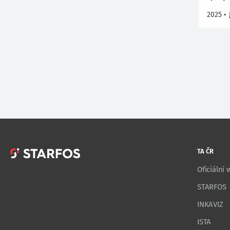
2025
•
TA ČR
Oficiální
STARFOS
INKAVIZ
ISTA