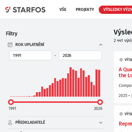
VŠE
PROJEKTY
VÝSLEDKY VÝZ
Výsl
Filtry
2 441
výs
ROK UPLATNĚNÍ
-
VÝS
A Qua
the L
Compute
2025
•
1991
2026
VÝS
PŘEDKLADATELÉ
Repre