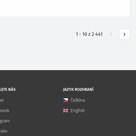
1
-
10
z
2 441
UJTE NÁS
JAZYK ROZHRANÍ
ter
Čeština
book
English
agram
edIn