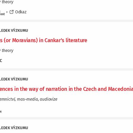
y theory
J
•
Odkaz
ost
LEDEK VÝZKUMU
s (or Moravians) in Cankar's literature
y theory
C
LEDEK VÝZKUMU
rences in the way of narration in the Czech and Macedonia
semnictví, mas–media, audiovize
J
x
LEDEK VÝZKUMU