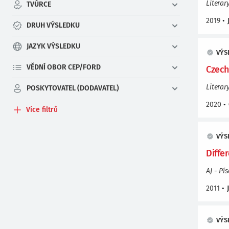
Literar
TVŮRCE
2019
•
DRUH VÝSLEDKU
JAZYK VÝSLEDKU
VÝS
VĚDNÍ OBOR CEP/FORD
Czech
Literar
POSKYTOVATEL (DODAVATEL)
2020
•
Více filtrů
VÝS
Diffe
AJ - Pí
2011
•
VÝS