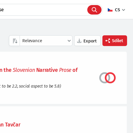
CS
Sdílet
Export
Facebook
in the
Slovenian
Narrative
Prose
of
Twitter
o be 2.2, social aspect to be 5.8)
Linkedin
an Tavčar