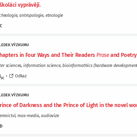
školáci vyprávějí.
cheologie, antropologie, etnologie
C
LEDEK VÝZKUMU
hapters in Four Ways and Their Readers
Prose
and Poetry
r sciences, information science, bioinformathics (hardware development t
J
•
Odkaz
SC
LEDEK VÝZKUMU
rince of Darkness and the Prince of Light in the novel w
semnictví, mas–media, audiovize
D