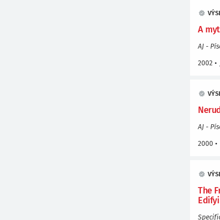
VÝS
A myt
AJ - Pí
2002
•
VÝS
Nerud
AJ - Pí
2000
•
VÝS
The F
Edify
Specifi