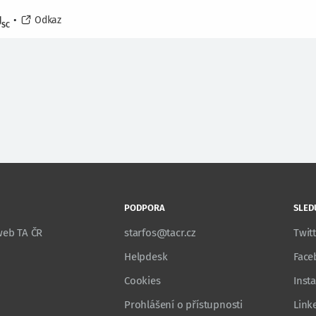
J
•
Odkaz
SC
PODPORA
SLED
 web TA ČR
starfos@tacr.cz
Twit
Helpdesk
Face
Cookies
Inst
Prohlášení o přístupnosti
Link