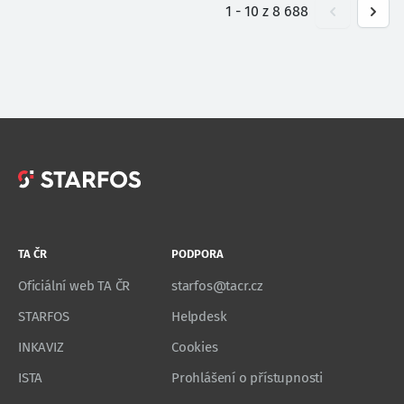
1
-
10
z
8 688
TA ČR
PODPORA
Oficiální web TA ČR
starfos@tacr.cz
STARFOS
Helpdesk
INKAVIZ
Cookies
ISTA
Prohlášení o přístupnosti