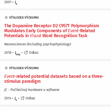
2001
•
J
x
VÝSLEDEK VÝZKUMU
The Dopamine Receptor D2 C957T Polymorphism
Modulates Early Components of
Event
-Related
Potentials in
Visual
Word Recognition Task
Neurosciences (including psychophysiology)
2018
•
J
•
Odkaz
imp
VÝSLEDEK VÝZKUMU
Event
-related potential datasets based on a three-
stimulus paradigm
JC - Počítačový hardware a software
2014
•
J
•
Odkaz
x