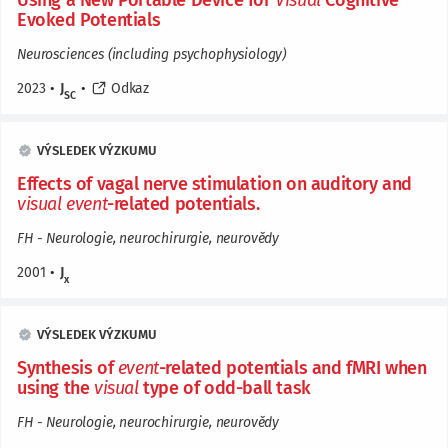
Using a New Portable Device for
Visual
Cognitive
Evoked Potentials
Neurosciences (including psychophysiology)
2023
•
J
•
Odkaz
SC
VÝSLEDEK VÝZKUMU
Effects of vagal nerve stimulation on auditory and
visual
event
-related potentials.
FH - Neurologie, neurochirurgie, neurovědy
2001
•
J
x
VÝSLEDEK VÝZKUMU
Synthesis of
event
-related potentials and fMRI when
using the
visual
type of odd-ball task
FH - Neurologie, neurochirurgie, neurovědy