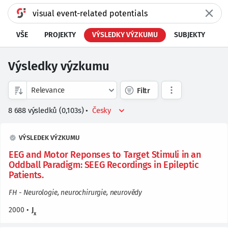
VŠE
PROJEKTY
VÝSLEDKY VÝZKUMU
SUBJEKTY
Výsledky výzkumu
Filtr
8 688
výsledků
(
0,103
s)
•
VÝSLEDEK VÝZKUMU
EEG and Motor Reponses to Target Stimuli in an
Oddball Paradigm: SEEG Recordings in Epileptic
Patients.
FH - Neurologie, neurochirurgie, neurovědy
2000
•
J
x