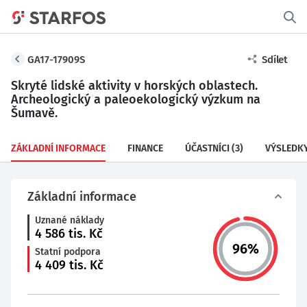
GA17-17909S
Sdílet
Skryté lidské aktivity v horských oblastech.
Archeologický a paleoekologický výzkum na
Šumavě.
ZÁKLADNÍ INFORMACE
FINANCE
ÚČASTNÍCI
(3)
VÝSLEDK
Základní informace
Uznané náklady
4 586
tis. Kč
96
%
Statní podpora
4 409
tis. Kč