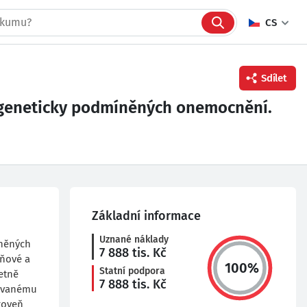
CS
Sdílet
 geneticky podmíněných onemocnění.
Facebook
Twitter
Linkedin
Základní informace
Uznané náklady
íněných
7 888
tis. Kč
ňové a
100
%
Statní podpora
etně
7 888
tis. Kč
kovanému
roveň