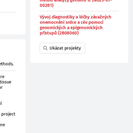
metod analýzy genomu II. (NU23-07-
00281)
Vývoj diagnostiky a léčby závažných
onemocnění srdce a cév pomocí
genomických a epigenomických
přístupů (2B08060)
Ukázat projekty
ethods.
are
tissue
ar
l
 project
ine