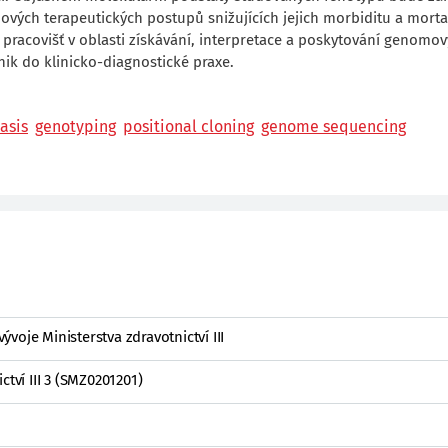
vých terapeutických postupů snižujících jejich morbiditu a mortal
 pracovišť v oblasti získávání, interpretace a poskytování genomov
k do klinicko-diagnostické praxe.
asis
genotyping
positional cloning
genome sequencing
voje Ministerstva zdravotnictví III
ctví III 3 (SMZ0201201)