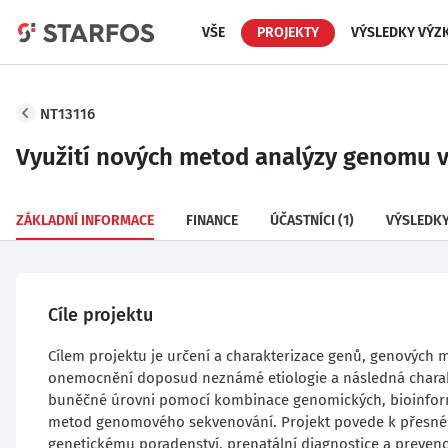
VŠE
PROJEKTY
VÝSLEDKY VÝZ
NT13116
Využití nových metod analýzy genomu 
ZÁKLADNÍ INFORMACE
FINANCE
ÚČASTNÍCI
(1)
VÝSLEDK
Cíle projektu
Cílem projektu je určení a charakterizace genů, genovýc
onemocnění doposud neznámé etiologie a následná chara
buněčné úrovni pomocí kombinace genomických, bioinform
metod genomového sekvenování. Projekt povede k přesné d
genetickému poradenství, prenatální diagnostice a preven