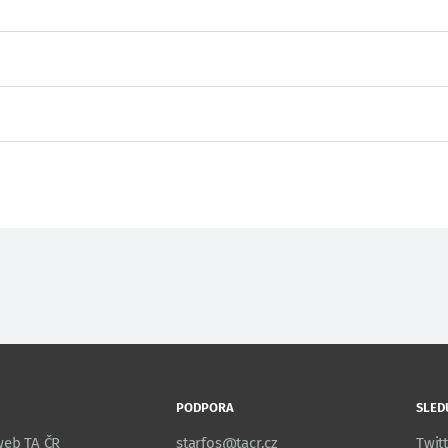
PODPORA
SLED
 web TA ČR
starfos@tacr.cz
Twit