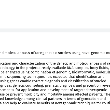
 and molecular basis of rare genetic disorders using novel genomic m
fication and characterization of the genetic and molecular basis of r
etiology. In the project already available DNA samples, body fluids, 
ll be analyzed using combination of genomic, bioinformatic, molecul
ic sequencing techniques. It is expected that identification and
ausing genes enable correct diagnosis and classification of studied
gnosis, genetic counseling, prenatal diagnosis and prevention revea
amental for application and development of targeted therapeutic
e or prevent morbidity and mortality among affected patients. The
eased knowledge among clinical partners in terms of generation and
a and help to evaluate benefits of new genomic techniques for rout