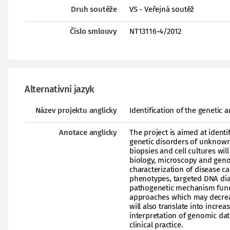
Druh soutěže
VS - Veřejná soutěž
Číslo smlouvy
NT13116-4/2012
Alternativní jazyk
Název projektu anglicky
Identification of the genetic
Anotace anglicky
The project is aimed at identi
genetic disorders of unknown 
biopsies and cell cultures wi
biology, microscopy and genom
characterization of disease c
phenotypes, targeted DNA dia
pathogenetic mechanism fund
approaches which may decreas
will also translate into incr
interpretation of genomic dat
clinical practice.