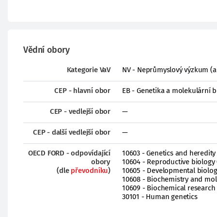
Vědní obory
Kategorie VaV
NV - Neprůmyslový výzkum (a
CEP - hlavní obor
EB - Genetika a molekulární b
CEP - vedlejší obor
—
CEP - další vedlejší obor
—
OECD FORD - odpovídající
10603 - Genetics and heredity 
obory
10604 - Reproductive biology 
(dle
převodníku
)
10605 - Developmental biolo
10608 - Biochemistry and mol
10609 - Biochemical researc
30101 - Human genetics