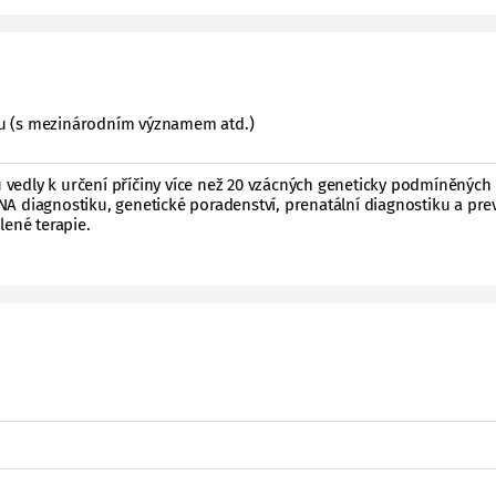
ktu (s mezinárodním významem atd.)
edly k určení příčiny více než 20 vzácných geneticky podmíněných
A diagnostiku, genetické poradenství, prenatální diagnostiku a pre
lené terapie.