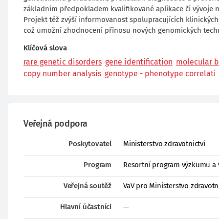
základním předpokladem kvalifikované aplikace či vývoje no
Projekt též zvýší informovanost spolupracujících klinických
což umožní zhodnocení přínosu nových genomických techni
Klíčová slova
rare genetic disorders
gene identification
molecular b
copy number analysis
genotype - phenotype correlati
Veřejná podpora
Poskytovatel
Ministerstvo zdravotnictví
Program
Resortní program výzkumu a vý
Veřejná soutěž
VaV pro Ministerstvo zdravotni
Hlavní účastníci
—