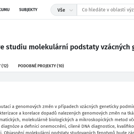
KUMU
SUBJEKTY
Vše
ve studiu molekulární podstaty vzácných
Y
(12)
PODOBNÉ PROJEKTY
(10)
h mutací a genomových změn v případech vzácných geneticky podm
kterizace a korelace dopadů nalezených genomových změn na tká
atických, molekulárně biologických a mikroskopických metod vč
iagnóze a definici onemocnění, cílené DNA diagnostice, kvalifi
ci. Objasnění molekulární podstaty studovaných fenotypů bude zá