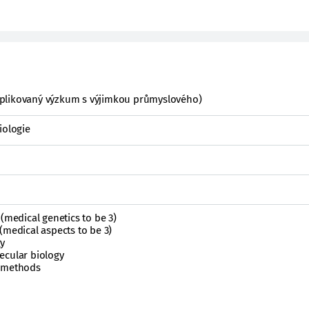
plikovaný výzkum s výjimkou průmyslového)
iologie
(medical genetics to be 3)
(medical aspects to be 3)
gy
ecular biology
h methods