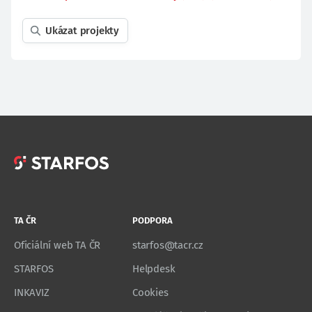
Ukázat projekty
TA ČR
PODPORA
Oficiální web TA ČR
starfos@tacr.cz
STARFOS
Helpdesk
INKAVIZ
Cookies