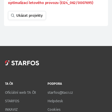
optimalizaci letového provozu (EI24_062/0007695)
Ukázat projekty
TA ČR
PODPORA
Oficiální web TA ČR
starfos@tacr.cz
STARFOS
Helpdesk
INKAVIZ
Cookies