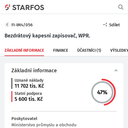
FI-IM4/056
Sdílet
Bezdrátový kapesní zapisovač, WPR.
ZÁKLADNÍ INFORMACE
FINANCE
ÚČASTNÍCI
(1)
VÝSLEDK
Základní informace
Uznané náklady
11 702
tis. Kč
47
%
Statní podpora
5 600
tis. Kč
Poskytovatel
Ministerstvo průmyslu a obchodu