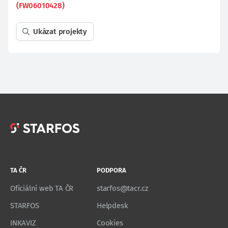
(FW06010428)
Ukázat projekty
TA ČR
PODPORA
Oficiální web TA ČR
starfos@tacr.cz
STARFOS
Helpdesk
INKAVIZ
Cookies