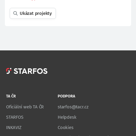
Ukázat projekty
TA ČR
PODPORA
Oficiální web TA ČR
starfos@tacr.cz
STARFOS
Helpdesk
INKAVIZ
Cookies