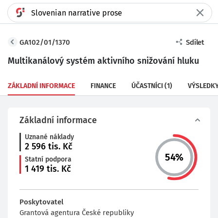
GA102/01/1370
Sdílet
Multikanálový systém aktivního snižování hluku
ZÁKLADNÍ INFORMACE
FINANCE
ÚČASTNÍCI
(1)
VÝSLEDK
Základní informace
Uznané náklady
2 596
tis. Kč
54
%
Statní podpora
1 419
tis. Kč
Poskytovatel
Grantová agentura České republiky