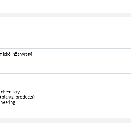
mické inženýrství
 chemistry
(plants, products)
ineering