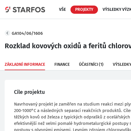
VŠE
PROJEKTY
VÝSLEDKY VÝZ
GA104/06/1606
Rozklad kovových oxidů a feritů chloro
ZÁKLADNÍ INFORMACE
FINANCE
ÚČASTNÍCI
(1)
VÝSLEDK
Cíle projektu
Navrhovaný projekt je zaměřen na studium reakcí mezi ply
200-1000°C a následných separací reakčních produktů. Cíl
těžkých kovů od železa z typických odprašků z ocelářskýc
efektivnější než velmi pomalé hydrometalurgické postupy 
postupy s plynnými emisemi. Levným zdrojem chlorovodíku