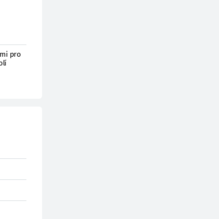
ými pro
lí