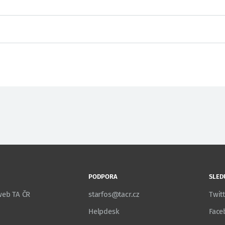
PODPORA
SLED
 web TA ČR
starfos@tacr.cz
Twit
Helpdesk
Face