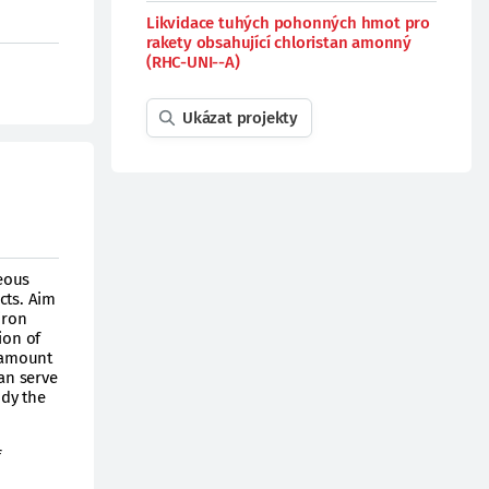
Likvidace tuhých pohonných hmot pro
rakety obsahující chloristan amonný
(RHC-UNI--A)
Ukázat projekty
seous
cts. Aim
iron
ion of
 amount
an serve
udy the
f