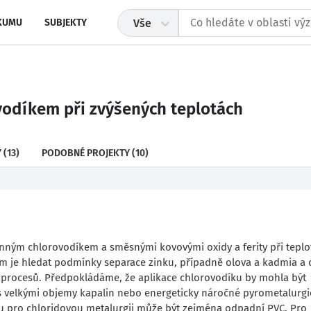
KUMU
SUBJEKTY
Vše
vodíkem při zvýšených teplotách
Y
(13)
PODOBNÉ PROJEKTY
(10)
nným chlorovodíkem a směsnými kovovými oxidy a ferity při teplo
em je hledat podmínky separace zinku, případně olova a kadmia a 
h procesů. Předpokládáme, že aplikace chlorovodíku by mohla být
s velkými objemy kapalin nebo energeticky náročné pyrometalurgi
 pro chloridovou metalurgii může být zejména odpadní PVC. Pro