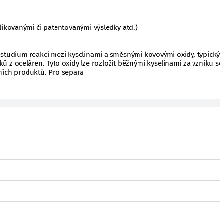
likovanými či patentovanými výsledky atd.)
 studium reakcí mezi kyselinami a směsnými kovovými oxidy, typick
 z oceláren. Tyto oxidy lze rozložit běžnými kyselinami za vzniku so
ních produktů. Pro separa