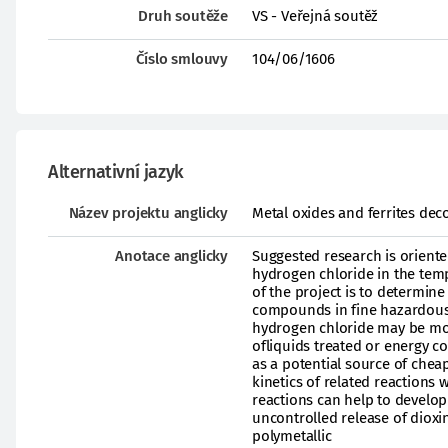
Druh soutěže
VS - Veřejná soutěž
Číslo smlouvy
104/06/1606
Alternativní jazyk
Název projektu anglicky
Metal oxides and ferrites de
Anotace anglicky
Suggested research is orient
hydrogen chloride in the tem
of the project is to determin
compounds in fine hazardous 
hydrogen chloride may be mor
ofliquids treated or energy 
as a potential source of cheap
kinetics of related reactions 
reactions can help to develop
uncontrolled release of dioxi
polymetallic