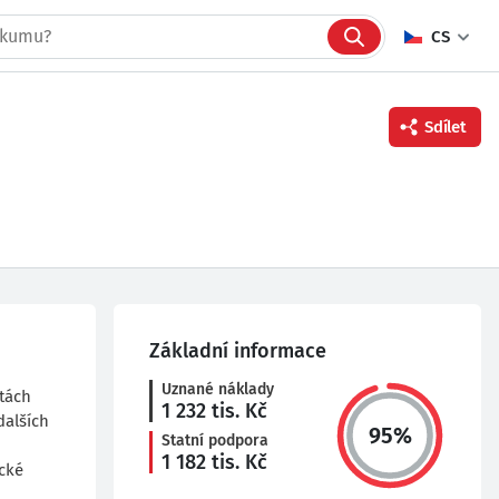
CS
Sdílet
Facebook
Twitter
Linkedin
Základní informace
Uznané náklady
tách
1 232
tis. Kč
dalších
95
%
Statní podpora
1 182
tis. Kč
cké