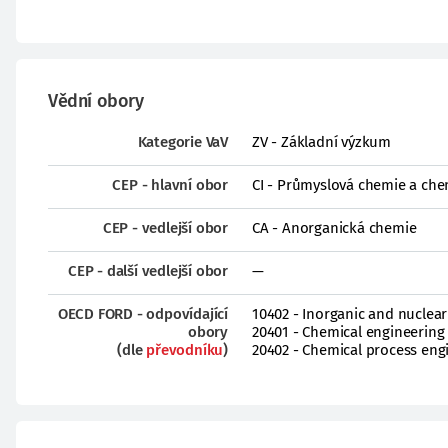
Vědní obory
Kategorie VaV
ZV - Základní výzkum
CEP - hlavní obor
CI - Průmyslová chemie a che
CEP - vedlejší obor
CA - Anorganická chemie
CEP - další vedlejší obor
—
OECD FORD - odpovídající
10402 - Inorganic and nuclear
obory
20401 - Chemical engineering 
(dle
převodníku
)
20402 - Chemical process eng