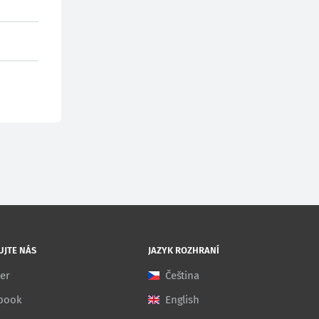
UJTE NÁS
JAZYK ROZHRANÍ
ter
Čeština
book
English