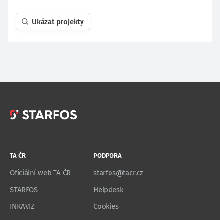
Ukázat projekty
TA ČR
PODPORA
Oficiální web TA ČR
starfos@tacr.cz
STARFOS
Helpdesk
INKAVIZ
Cookies