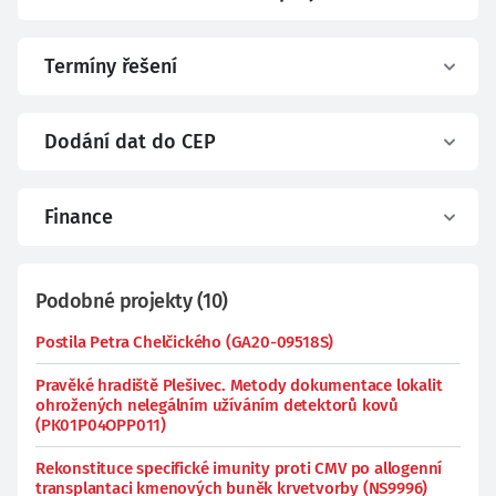
Termíny řešení
Dodání dat do CEP
Finance
Podobné projekty
(
10
)
Postila Petra Chelčického (GA20-09518S)
Pravěké hradiště Plešivec. Metody dokumentace lokalit
ohrožených nelegálním užíváním detektorů kovů
(PK01P04OPP011)
Rekonstituce specifické imunity proti CMV po allogenní
transplantaci kmenových buněk krvetvorby (NS9996)