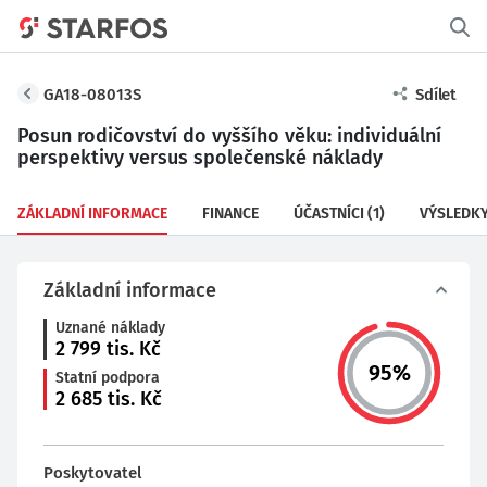
GA18-08013S
Sdílet
Posun rodičovství do vyššího věku: individuální
perspektivy versus společenské náklady
ZÁKLADNÍ INFORMACE
FINANCE
ÚČASTNÍCI
(1)
VÝSLEDK
Základní informace
Uznané náklady
2 799
tis. Kč
95
%
Statní podpora
2 685
tis. Kč
Poskytovatel